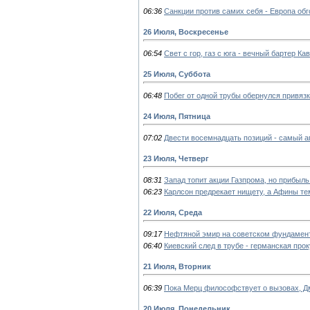
06:36
Санкции против самих себя - Европа обг
26 Июля, Воскресенье
06:54
Свет с гор, газ с юга - вечный бартер Ка
25 Июля, Суббота
06:48
Побег от одной трубы обернулся привязк
24 Июля, Пятница
07:02
Двести восемнадцать позиций - самый а
23 Июля, Четверг
08:31
Запад топит акции Газпрома, но прибыл
06:23
Карлсон предрекает нищету, а Афины те
22 Июля, Среда
09:17
Нефтяной эмир на советском фундамент
06:40
Киевский след в трубе - германская про
21 Июля, Вторник
06:39
Пока Мерц философствует о вызовах, Д
20 Июля, Понедельник