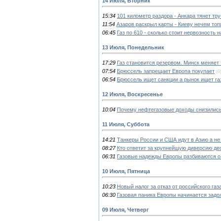
14 Июля, Вторник
15:34
101 километр раздора - Анкара тянет тр
11:54
Азаров раскрыл карты - Киеву нечем топ
06:45
Газ по 610 - сколько стоит нервозность 
13 Июля, Понедельник
17:29
Газ становится резервом. Минск меняет
07:54
Брюссель запрещает Европа покупает
(0
06:54
Брюссель ищет санкции а рынок ищет га
12 Июля, Воскресенье
10:04
Почему нефтегазовые доходы снизились
11 Июля, Суббота
14:21
Танкеры России и США идут в Азию а не
08:27
Кто ответит за крупнейшую диверсию де
06:31
Газовые надежды Европы разбиваются о
10 Июля, Пятница
10:23
Новый налог за отказ от российского газ
06:30
Газовая паника Европы начинается задо
09 Июля, Четверг