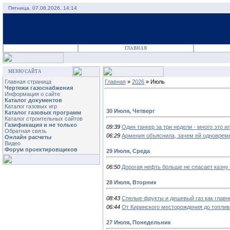
Пятница, 07.08.2026, 14:14
ГЛАВНАЯ
МЕНЮ САЙТА
Главная страница
Главная
»
2026
»
Июль
Чертежи газоснабжения
Информация о сайте
Каталог документов
Каталог газовых игр
30 Июля, Четверг
Каталог газовых программ
Каталог строительных сайтов
Газификация и не только
09:39
Один танкер за три недели - много это 
Обратная связь
06:29
Армения объяснила, зачем ей одноврем
Онлайн расчеты
Видео
Форум проектировщиков
29 Июля, Среда
06:50
Дорогая нефть больше не спасает казну 
28 Июля, Вторник
08:43
Спелые фрукты и дешевый газ как главн
06:44
От Киринского месторождения до топли
27 Июля, Понедельник