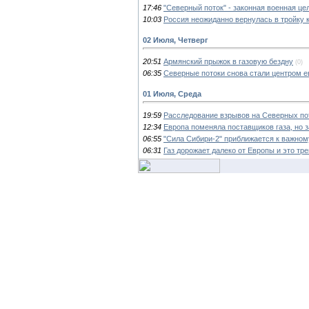
17:46
"Северный поток" - законная военная це
10:03
Россия неожиданно вернулась в тройку 
02 Июля, Четверг
20:51
Армянский прыжок в газовую бездну
(0)
06:35
Северные потоки снова стали центром е
01 Июля, Среда
19:59
Расследование взрывов на Северных по
12:34
Европа поменяла поставщиков газа, но 
06:55
"Сила Сибири-2" приближается к важном
06:31
Газ дорожает далеко от Европы и это тр