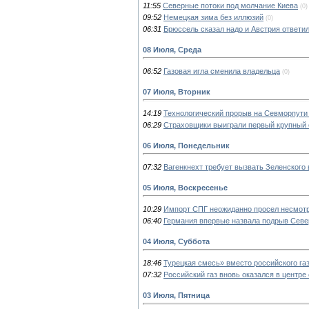
11:55
Северные потоки под молчание Киева
(0)
09:52
Немецкая зима без иллюзий
(0)
06:31
Брюссель сказал надо и Австрия ответил
08 Июля, Среда
06:52
Газовая игла сменила владельца
(0)
07 Июля, Вторник
14:19
Технологический прорыв на Севморпути 
06:29
Страховщики выиграли первый крупный 
06 Июля, Понедельник
07:32
Вагенкнехт требует вызвать Зеленского
05 Июля, Воскресенье
10:29
Импорт СПГ неожиданно просел несмотр
06:40
Германия впервые назвала подрыв Севе
04 Июля, Суббота
18:46
Турецкая смесь» вместо российского га
07:32
Российский газ вновь оказался в центре
03 Июля, Пятница