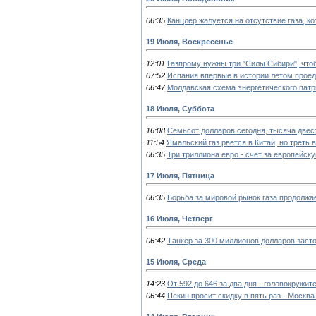
06:35
Канцлер жалуется на отсутствие газа, к
19 Июля, Воскресенье
12:01
Газпрому нужны три "Силы Сибири", что
07:52
Испания впервые в истории летом проед
06:47
Молдавская схема энергетического пат
18 Июля, Суббота
16:08
Семьсот долларов сегодня, тысяча двест
11:54
Ямальский газ рвется в Китай, но треть 
06:35
Три триллиона евро - счет за европейс
17 Июля, Пятница
06:35
Борьба за мировой рынок газа продолжа
16 Июля, Четверг
06:42
Танкер за 300 миллионов долларов зас
15 Июля, Среда
14:23
От 592 до 646 за два дня - головокружи
06:44
Пекин просит скидку в пять раз - Москва