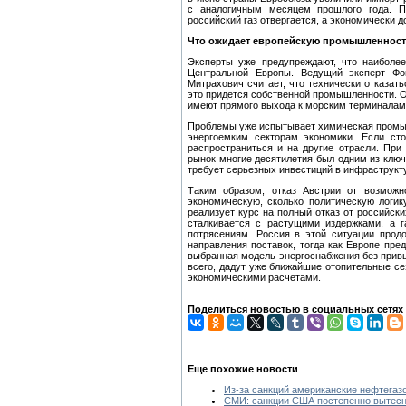
с аналогичным месяцем прошлого года. По
российский газ отвергается, а экономически
Что ожидает европейскую промышленнос
Эксперты уже предупреждают, что наиболе
Центральной Европы. Ведущий эксперт Фон
Митрахович считает, что технически отказать
это придется собственной промышленности. О
имеют прямого выхода к морским терминалам
Проблемы уже испытывает химическая промыш
энергоемким секторам экономики. Если сто
распространиться и на другие отрасли. При
рынок многие десятилетия был одним из ключ
требует серьезных инвестиций в инфраструкт
Таким образом, отказ Австрии от возможн
экономическую, сколько политическую логи
реализует курс на полный отказ от российск
сталкивается с растущими издержками, а 
потрясениям. Россия в этой ситуации прод
направления поставок, тогда как Европе пред
выбранная модель энергоснабжения без привы
всего, дадут уже ближайшие отопительные се
экономическими расчетами.
Поделиться новостью в социальных сетях
Еще похожие новости
Из-за санкций американские нефтегаз
СМИ: санкции США постепенно вытесн