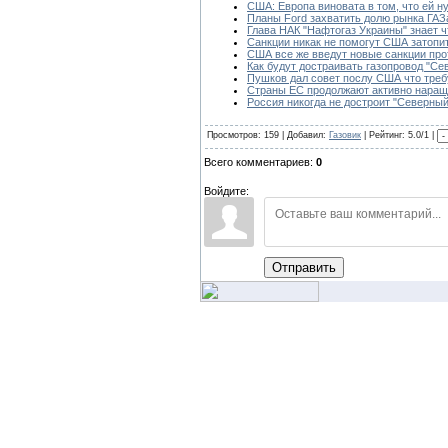
США: Европа виновата в том, что ей н
Планы Ford захватить долю рынка ГАЗ
Глава НАК "Нафтогаз Украины" знает ч
Санкции никак не помогут США затоп
США все же введут новые санкции про
Как будут достраивать газопровод "Се
Пушков дал совет послу США что треб
Страны ЕС продолжают активно наращ
Россия никогда не достроит "Северный
Просмотров: 159 | Добавил:
Газовик
| Рейтинг: 5.0/1 |
Всего комментариев:
0
Войдите:
Отправить