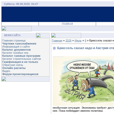
Суббота, 08.08.2026, 04:47
ГЛАВНАЯ
МЕНЮ САЙТА
Главная страница
Главная
»
2026
»
Июль
»
9
» Брюссель сказал н
Чертежи газоснабжения
Информация о сайте
Брюссель сказал надо и Австрия от
Каталог документов
Каталог газовых игр
Каталог газовых программ
Каталог строительных сайтов
Газификация и не только
Обратная связь
Онлайн расчеты
Видео
Форум проектировщиков
необычная ситуация. Экономика требует досту
нее. Пока побеждает именно политика.