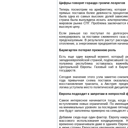
Цифры говорят гораздо громче лозунгов
Теперь посмотрим на арифметику, которая 
прямых поставок более девяноста процентов
была одна из самых высоких долей зависимо
страна была вынуждена искать альтернативы.
мировом рынке СПГ. Проблема заключается в
высокую цену.
Если раньше газ поступал по долгосроч
конкурировать за поставки сжиженного газа 
предсказуемым. В результате растут расход
отопление, а энергоемкие предприятия начина
Баумгартен потерял прежнюю роль
Есть еще один важный момент, который ре
западноевропейской страной, подписавшей га
полувека республика оставалась важней
Центральной Европы. Газовый хаб в Баумг
государств.
Сегодня значение этого узла заметно снизил
года привычная схема поставок оказалас
восстановления транзита, а Австрия предп
логика уступила место политической дисципли
Европа подходит к запретам в непростой
Самое интересное начинается тогда, когда
вступлением новых ограничений. По имеющим
на минимальных уровнях за последние пятнадц
они будут заполнены примерно на семьдесят 
Добавим сюда еще один фактор. Европу накры
массового использования кондиционеров. 
временно ограничивали даже в зданиях Еврок
в июне страны Евросоюза увеличили импорт 