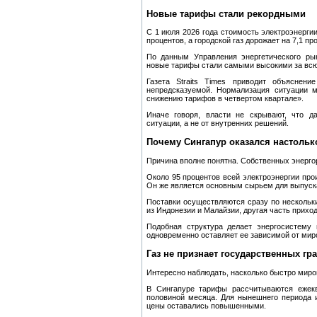
Новые тарифы стали рекордными
С 1 июля 2026 года стоимость электроэнерги
процентов, а городской газ дорожает на 7,1 пр
По данным Управления энергетического ры
новые тарифы стали самыми высокими за всю
Газета Straits Times приводит объяснени
непредсказуемой. Нормализация ситуации м
снижению тарифов в четвертом квартале».
Иначе говоря, власти не скрывают, что д
ситуации, а не от внутренних решений.
Почему Сингапур оказался настоль
Причина вполне понятна. Собственных энергор
Около 95 процентов всей электроэнергии про
Он же является основным сырьем для выпуска
Поставки осуществляются сразу по нескольк
из Индонезии и Малайзии, другая часть приход
Подобная структура делает энергосистему 
одновременно оставляет ее зависимой от мир
Газ не признает государственных гр
Интересно наблюдать, насколько быстро миро
В Сингапуре тарифы рассчитываются ежекв
половиной месяца. Для нынешнего периода и
цены оставались повышенными.