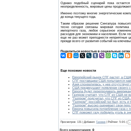
Однако подобный сценарий пока остается
неопределенность, мировые цены продолжают
Именно поэтому многие энергетические комп
до конца текущего года.
Таким образом решение Сингапура повысить
тесно сегодня связаны мировая политика 
импортного газа, любое серьезное изменен
расходов для экономики и населения. Если ге
еще не раз может преподнести неприятные це
прежде всего от развития событий на ключевы
Поделиться новостью в социальных сетях
Еще похожие новости
Европейский рынок СПГ растет, а СШ
СПГ-поставщики США попытаются навя
Азия спохватилась: у нее отсутствует
США предвкушают появление своего сж
Европа будет перепродавать американ
Газпром считает, что СПГ из США не 
"Газпром" подсчитал, что СПГ из США 
"Газпром": российский газ был, есть и
"Газпром" высоко оценивает свои перс
Европа повысила потребление газа с
СПГ поможет газу победить уголь в эн
Просмотров: 131 | Добавил:
Газовик
| Рейтинг: 5.0/1 |
Всего комментариев:
0