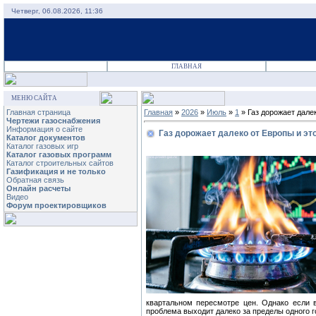
Четверг, 06.08.2026, 11:36
ГЛАВНАЯ
МЕНЮ САЙТА
Главная страница
Главная
»
2026
»
Июль
»
1
» Газ дорожает дале
Чертежи газоснабжения
Информация о сайте
Газ дорожает далеко от Европы и эт
Каталог документов
Каталог газовых игр
Каталог газовых программ
Каталог строительных сайтов
Газификация и не только
Обратная связь
Онлайн расчеты
Видео
Форум проектировщиков
квартальном пересмотре цен. Однако если 
проблема выходит далеко за пределы одного г