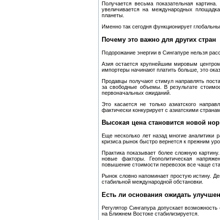
Получается весьма показательная картина.
увеличивается на международных площадка
планеты.
Именно так сегодня функционирует глобальны
Почему это важно для других стран
Подорожание энергии в Сингапуре нельзя рас
Азия остается крупнейшим мировым центром 
импортеры начинают платить больше, это оказ
Продавцы получают стимул направлять поста
за свободные объемы. В результате стоимо
первоначальных ожиданий.
Это касается не только азиатского направ
фактически конкурирует с азиатскими странам
Высокая цена становится новой но
Еще несколько лет назад многие аналитики р
кризиса рынок быстро вернется к прежним уро
Практика показывает более сложную картину
новые факторы. Геополитическая напряжен
повышение стоимости перевозок все чаще ста
Рынок словно напоминает простую истину. Де
стабильной международной обстановки.
Есть ли основания ожидать улучше
Регулятор Сингапура допускает возможность
на Ближнем Востоке стабилизируется.