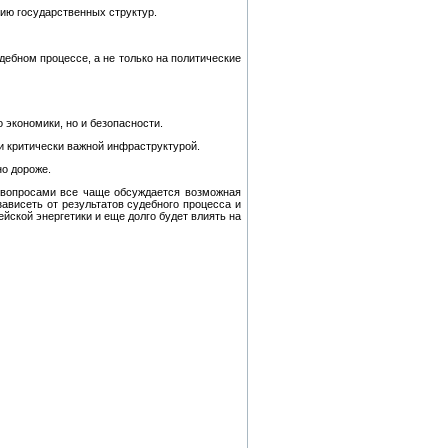
нию государственных структур.
ебном процессе, а не только на политические
 экономики, но и безопасности.
и критически важной инфраструктурой.
о дороже.
 вопросами все чаще обсуждается возможная
висеть от результатов судебного процесса и
йской энергетики и еще долго будет влиять на