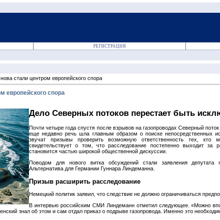
РЕГИСТРАЦИЯ
нова стали центром европейского спора
ом европейского спора
Дело Северных потоков перестает быть иск
Почти четыре года спустя после взрывов на газопроводах Северный поток
еще недавно речь шла главным образом о поиске непосредственных ис
звучат призывы проверить возможную ответственность тех, кто м
свидетельствует о том, что расследование постепенно выходит за р
становится частью широкой общественной дискуссии.
Поводом для нового витка обсуждений стали заявления депутата 
Альтернатива для Германии Гуннара Линдеманна.
Призыв расширить расследование
Немецкий политик заявил, что следствие не должно ограничиваться пред
В интервью российским СМИ Линдеманн отметил следующее. «Можно впол
еленский знал об этом и сам отдал приказ о подрыве газопровода. Именно это необход