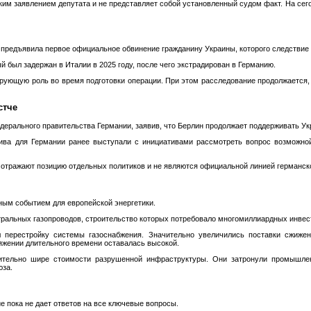
ким заявлением депутата и не представляет собой установленный судом факт. На се
 предъявила первое официальное обвинение гражданину Украины, которого следствие 
был задержан в Италии в 2025 году, после чего экстрадирован в Германию.
ирующую роль во время подготовки операции. При этом расследование продолжается
стче
дерального правительства Германии, заявив, что Берлин продолжает поддерживать Ук
атива для Германии ранее выступали с инициативами рассмотреть вопрос возможно
 отражают позицию отдельных политиков и не являются официальной линией германско
ным событием для европейской энергетики.
тральных газопроводов, строительство которых потребовало многомиллиардных инвес
 перестройку системы газоснабжения. Значительно увеличились поставки сжиженн
тяжении длительного времени оставалась высокой.
ительно шире стоимости разрушенной инфраструктуры. Они затронули промышлен
юза.
 пока не дает ответов на все ключевые вопросы.