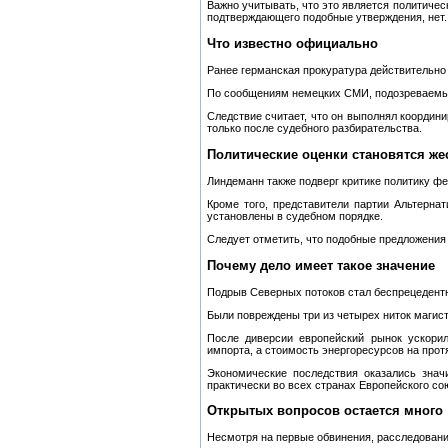
Важно учитывать, что это является политичес
подтверждающего подобные утверждения, нет.
Что известно официально
Ранее германская прокуратура действительно
По сообщениям немецких СМИ, подозреваемый 
Следствие считает, что он выполнял координ
только после судебного разбирательства.
Политические оценки становятся же
Линдеманн также подверг критике политику фе
Кроме того, представители партии Альтерн
установлены в судебном порядке.
Следует отметить, что подобные предложения
Почему дело имеет такое значение
Подрыв Северных потоков стал беспрецедент
Были повреждены три из четырех ниток магис
После диверсии европейский рынок ускорил
импорта, а стоимость энергоресурсов на про
Экономические последствия оказались знач
практически во всех странах Европейского со
Открытых вопросов остается много
Несмотря на первые обвинения, расследование