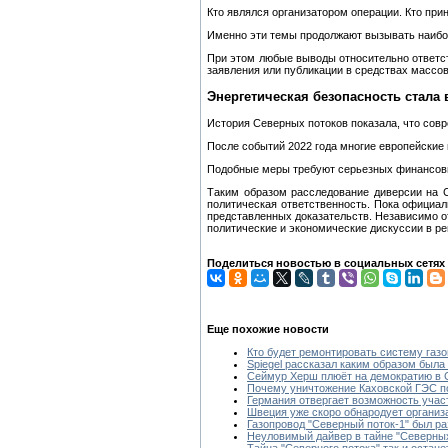
Кто являлся организатором операции. Кто при
Именно эти темы продолжают вызывать наибо
При этом любые выводы относительно ответст
заявления или публикации в средствах массо
Энергетическая безопасность стала
История Северных потоков показала, что совр
После событий 2022 года многие европейские
Подобные меры требуют серьезных финансовых
Таким образом расследование диверсии на 
политическая ответственность. Пока официа
представленных доказательств. Независимо от
политические и экономические дискуссии в ре
Поделиться новостью в социальных сетях
Еще похожие новости
Кто будет ремонтировать систему газ
Spiegel рассказал каким образом был
Сеймур Херш плюёт на демократию в
Почему уничтожение Каховской ГЭС по
Германия отвергает возможность участ
Швеция уже скоро обнародует организ
Газопровод "Северный поток-1" был р
Неуловимый дайвер в тайне "Северных