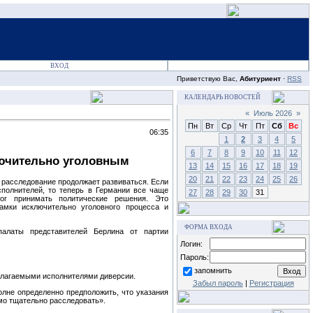
ВХОД
Приветствую Вас,
Абитуриент
·
RSS
КАЛЕНДАРЬ НОВОСТЕЙ
«
Июль 2026
»
Пн
Вт
Ср
Чт
Пт
Сб
Вс
06:35
1
2
3
4
5
6
7
8
9
10
11
12
лючительно уголовным
13
14
15
16
17
18
19
20
21
22
23
24
25
26
 расследование продолжает развиваться. Если
полнителей, то теперь в Германии все чаще
27
28
29
30
31
ог принимать политические решения. Это
амки исключительно уголовного процесса и
ФОРМА ВХОДА
палаты представителей Берлина от партии
Логин:
Пароль:
запомнить
полагаемыми исполнителями диверсии.
Забыл пароль
|
Регистрация
не определенно предположить, что указания
имо тщательно расследовать».