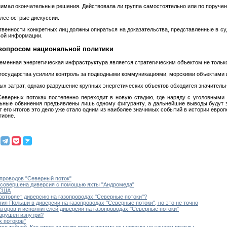
нимал окончательные решения. Действовала ли группа самостоятельно или по поруче
лее острые дискуссии.
венности конкретных лиц должны опираться на доказательства, представленные в суд
вой информации.
 вопросом национальной политики
еменная энергетическая инфраструктура является стратегическим объектом не только
 государства усилили контроль за подводными коммуникациями, морскими объектами 
 затрат, однако разрушение крупных энергетических объектов обходится значительн
Северных потоках постепенно переходит в новую стадию, где наряду с уголовными
льные обвинения предъявлены лишь одному фигуранту, а дальнейшие выводы будут за
 его итогов это дело уже стало одним из наиболее значимых событий в истории европе
гионе.
опроводов "Северный поток"
а совершена диверсия с помощью яхты "Андромеда"
 США
вторяет диверсию на газопроводах "Северные потоки"?
ия Польши в диверсии на газопроводах "Северные потоки", но это не точно
аторов и исполнителей диверсии на газопроводах "Северные потоки"
азрушен изнутри?
 потоков"