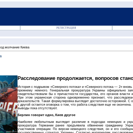
РЕГИСТРАЦИЯ
под молчание Киева
а
Расследование продолжается, вопросов стан
История с подрывом «Северного потока» и «Северного потока — 2» вновь 
прежнему немного. Генеральная прокуратура Украины официально зая
свидетельствовали бы о причастности государства, его органов власти 
При этом украинская сторона одновременно признает, что расследов
доказательств. Такая формулировка выглядит достаточно осторожной. С о
с другой остается оговорка о том, что работа следствия еще не окончена.
выводы пока отсутствуют.
Берлин говорит одно, Киев другое
Наиболее любопытным выглядит различие в подходах немецких и укра
прокуратура Германии ранее предъявила обвинение гражданину Укра
участников операции. По версии немецкого следствия, он и его сообщн
государственных структур Украины. Согласно материалам расследовани