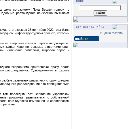
ПОИСК
е дела по-разному. Пока Берлин говорит о
. Подобные расхождения неизбежно вызывают
СТАТИСТИКА САЙТА
езультате взрывов 26 сентября 2022 года были
ллиардном инфраструктурном проекте, который
ны на энергоносители в Европе неоднократно
ых затрат. Конечно, связывать все изменения
и, изменение логистики, мировой спрос и
одного терроризма практически сразу после
ого расследования. Одновременно в Европе
му любые заявления различных сторон следует
дународного расследования это принципиально
 тем последних лет. Заявление украинской
ание продолжает развиваться по собственной
дела, но и глубокие изменения на европейском
о региона.