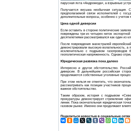
парусная яхта «Андромеда», а взрывные устр
Получается весьма необычная ситуация. С
предполагаемой связи исполнителей с госу
дополнительные вопросы, особенно с учетом 
Цена одной диверсии
Если оставить в стороне политические заявле
повреждены три из четырех ниток экспортной
десятилетиями рассматривался как один из кл
После повреждения магистралей европейский
демонстрировали высокую волатильность, а п
исключительно с подрывом газопроводов 
геополитическая напряженность. Однако отриц
Юридическая развязка пока далеко
Интересно и другое обстоятельство. Росси
диверсии. В дальнейшем российская сторо
продолжаются собственные уголовные процесс
При этом нельзя не отметить, что окончател
рассматривать как позиции участников проце
важное обстоятельство.
Таким образом, история с подрывом «Севе
прокуратуры демонстрирует стремление офиц
линии. Пока окончательная юридическая точка
газовом рынке. Именно они продолжают влиять
Поделиться новостью в социальных сетях