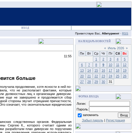
ВХОД
Приветствую Вас,
Абитуриент
·
RSS
КАЛЕНДАРЬ НОВОСТЕЙ
«
Июль 2026
»
Пн
Вт
Ср
Чт
Пт
Сб
Вс
11:55
1
2
3
4
5
6
7
8
9
10
11
12
13
14
15
16
17
18
19
20
21
22
23
24
25
26
овится больше
27
28
29
30
31
получила продолжение, хотя ясности в ней по-
вила, что не располагает фактами, которые
или должностных лиц к организации диверсии.
ФОРМА ВХОДА
ание еще не завершено и продолжается сбор
дной стороны звучит отрицание причастности,
Логин:
 Это означает, что окончательные юридические
Пароль:
запомнить
Забыл пароль
|
Регистрация
инских следственных органов. Федеральная
ины Сергею К., которого считает одним из
ики разработали план диверсии по поручению
я, для проведения операции использовалась