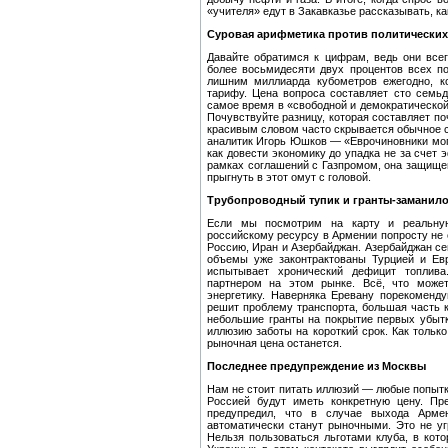
«учителя» едут в Закавказье рассказывать, к
Суровая арифметика против политически
Давайте обратимся к цифрам, ведь они все
более восьмидесяти двух процентов всех п
лишним миллиарда кубометров ежегодно, к
тарифу. Цена вопроса составляет сто семьд
самое время в «свободной и демократической»
Почувствуйте разницу, которая составляет по
красивым словом часто скрывается обычное с
аналитик Игорь Юшков — «Еврочиновники мо
как довести экономику до упадка не за счет 
рамках соглашений с Газпромом, она защищен
прыгнуть в этот омут с головой.
Трубопроводный тупик и гранты-заманил
Если мы посмотрим на карту и реальную
российскому ресурсу в Армении попросту не 
Россию, Иран и Азербайджан. Азербайджан се
объемы уже законтрактованы Турцией и Ев
испытывает хронический дефицит топлив
партнером на этом рынке. Всё, что може
энергетику. Наверняка Еревану порекоменду
решит проблему транспорта, большая часть к
небольшие гранты на покрытие первых убытк
иллюзию заботы на короткий срок. Как только
рыночная цена останется.
Последнее предупреждение из Москвы
Нам не стоит питать иллюзий — любые попытк
Россией будут иметь конкретную цену. Пр
предупредил, что в случае выхода Арме
автоматически станут рыночными. Это не угр
Нельзя пользоваться льготами клуба, в кот