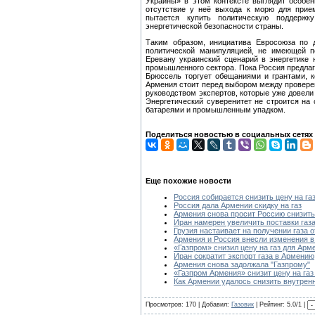
Украины» в этом контексте выглядит особе
отсутствие у неё выхода к морю для прием
пытается купить политическую поддержк
энергетической безопасности страны.
Таким образом, инициатива Евросоюза по 
политической манипуляцией, не имеющей п
Еревану украинский сценарий в энергетике 
промышленного сектора. Пока Россия предлага
Брюссель торгует обещаниями и грантами, 
Армения стоит перед выбором между провере
руководством экспертов, которые уже довели
Энергетический суверенитет не строится на 
батареями и промышленным упадком.
Поделиться новостью в социальных сетях
Еще похожие новости
Россия собирается снизить цену на га
Россия дала Армении скидку на газ
Армения снова просит Россию снизить 
Иран намерен увеличить поставки газ
Грузия настаивает на получении газа о
Армения и Россия внесли изменения в 
«Газпром» снизил цену на газ для Арм
Иран сократит экспорт газа в Армению
Армения снова задолжала "Газпрому"
«Газпром Армения» снизит цену на газ
Как Армении удалось снизить внутренн
Просмотров: 170 | Добавил:
Газовик
| Рейтинг: 5.0/1 |