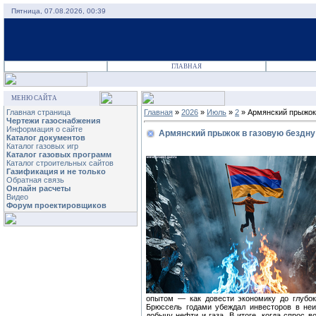
Пятница, 07.08.2026, 00:39
ГЛАВНАЯ
МЕНЮ САЙТА
Главная страница
Главная
»
2026
»
Июль
»
2
» Армянский прыжок 
Чертежи газоснабжения
Информация о сайте
Армянский прыжок в газовую бездну
Каталог документов
Каталог газовых игр
Каталог газовых программ
Каталог строительных сайтов
Газификация и не только
Обратная связь
Онлайн расчеты
Видео
Форум проектировщиков
опытом — как довести экономику до глубоко
Брюссель годами убеждал инвесторов в неи
добычу нефти и газа. В итоге, когда спрос в