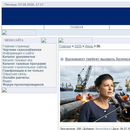
Пятница, 07.08.2026, 17:17
ГЛАВНАЯ
МЕНЮ САЙТА
Главная страница
Главная
»
2026
»
Июль
»
06
Чертежи газоснабжения
Информация о сайте
Каталог документов
Вагенкнехт требует вызвать Зеленс
Каталог газовых игр
Каталог газовых программ
Каталог строительных сайтов
Газификация и не только
Обратная связь
Онлайн расчеты
Видео
Форум проектировщиков
Просмотров: 189 | Добавил:
Novozhilova
| Дата:
06.07.2