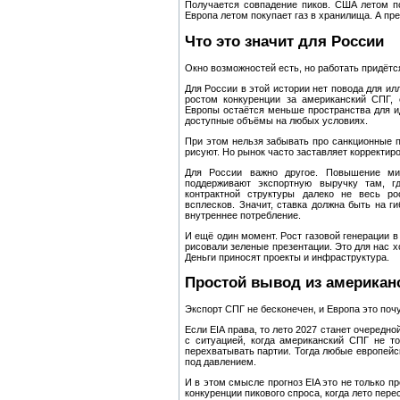
Получается совпадение пиков. США летом по
Европа летом покупает газ в хранилища. А пр
Что это значит для России
Окно возможностей есть, но работать придётс
Для России в этой истории нет повода для ил
ростом конкуренции за американский СПГ, 
Европы остаётся меньше пространства для и
доступные объёмы на любых условиях.
При этом нельзя забывать про санкционные п
рисуют. Но рынок часто заставляет корректир
Для России важно другое. Повышение ми
поддерживают экспортную выручку там, г
контрактной структуры далеко не весь ро
всплесков. Значит, ставка должна быть на ги
внутреннее потребление.
И ещё один момент. Рост газовой генерации в 
рисовали зеленые презентации. Это для нас х
Деньги приносят проекты и инфраструктура.
Простой вывод из американс
Экспорт СПГ не бесконечен, и Европа это поч
Если EIA права, то лето 2027 станет очередн
с ситуацией, когда американский СПГ не то
перехватывать партии. Тогда любые европейс
под давлением.
И в этом смысле прогноз EIA это не только п
конкуренции пикового спроса, когда лето пер