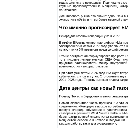
года может стать рекордным. Причина не экзо
крупные производственные мощности, котор
охлаждения.
Для мирового рынка это значит одно. Чем в
экспортные объёмы и тем более нервной стане
Что именно прогнозирует EI
Рекорд для газовой генерации уже в 2027
В отчёте EIA есть конкретные цифры. «Мы про
электроэнергии летом 2027 года увеличится на
сутки, что на 3% превысит предыдущий рекорд
Это не абстрактная формулировка про рост. Э
то в пиковые летние месяцы США будут сжиг
придётся балансировать между внутренней
возможностями инфраструктуры.
При этом уже летом 2026 года EIA ждёт потре
кубических футов в сутки. Это соответствует
2021–2025 годы. То есть высокая планка закре
Дата центры как новый газ
Почему Техас и Вирджиния меняют энергокар
Самая любопытная часть прогноза EIA это об
современно. «Рекордно высокое потребление п
первую очередь обусловлено увеличением
секторам в регионах West South Central и Mid
будет расти по всей стране из-за появления
мощностей, особенно в Техасе и Вирджинии. 
как для работы, так и для охлаждения».