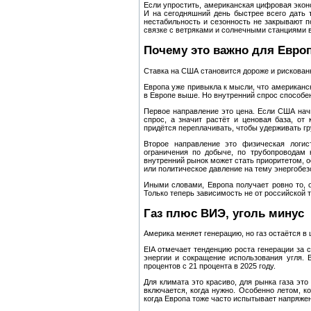
Если упростить, американская цифровая эконо
И на сегодняшний день быстрее всего дать 
нестабильность и сезонность не закрывают п
связке с ветряками и солнечными станциями в
Почему это важно для Евро
Ставка на США становится дороже и рискован
Европа уже привыкла к мысли, что американск
в Европе выше. Но внутренний спрос способен
Первое направление это цена. Если США начи
спрос, а значит растёт и ценовая база, от
придётся переплачивать, чтобы удерживать гр
Второе направление это физическая логи
ограничения по добыче, по трубопроводам 
внутренний рынок может стать приоритетом, о
или политическое давление на тему энергобе
Иными словами, Европа получает ровно то, о
Только теперь зависимость не от российской 
Газ плюс ВИЭ, уголь минус
Америка меняет генерацию, но газ остаётся в 
EIA отмечает тенденцию роста генерации за 
энергии и сокращение использования угля.
процентов с 21 процента в 2025 году.
Для климата это красиво, для рынка газа это
включается, когда нужно. Особенно летом, ко
когда Европа тоже часто испытывает напряжени