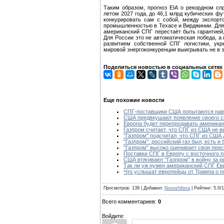
Таким образом, прогноз EIA о рекордном сп
летом 2027 года, до 46,1 млрд кубических фу
конкурировать сам с собой, между экспорт
промышленностью в Техасе и Вирджинии. Для Е
американский СПГ перестаёт быть гарантией,
Для России это не автоматическая победа, а
развитием собственной СПГ логистики, укр
мировой энергоконкуренции выигрывать не в з
Поделиться новостью в социальных сетях
Еще похожие новости
СПГ-поставщики США попытаются навя
США предвкушают появление своего сж
Европа будет перепродавать американ
Газпром считает, что СПГ из США не 
"Газпром" подсчитал, что СПГ из США 
"Газпром": российский газ был, есть и
"Газпром" высоко оценивает свои перс
Поставки СПГ в Европу с восточного
США втягивают "Газпром" в войну за 
Так ли уж нужен американский СПГ Ев
Что услышат европейцы от Трампа о п
Просмотров: 139 | Добавил:
Novozhilova
| Рейтинг: 5.0/1
Всего комментариев:
0
Войдите: