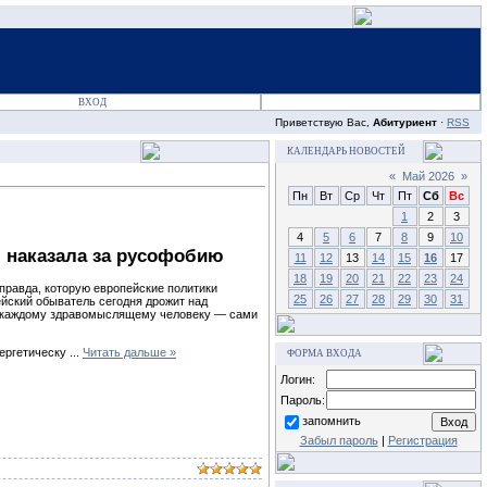
ВХОД
Приветствую Вас,
Абитуриент
·
RSS
КАЛЕНДАРЬ НОВОСТЕЙ
«
Май 2026
»
Пн
Вт
Ср
Чт
Пт
Сб
Вс
1
2
3
4
5
6
7
8
9
10
я наказала за русофобию
11
12
13
14
15
16
17
18
19
20
21
22
23
24
 правда, которую европейские политики
25
26
27
28
29
30
31
ейский обыватель сегодня дрожит над
ен каждому здравомыслящему человеку — сами
нергетическу
...
Читать дальше »
ФОРМА ВХОДА
Логин:
Пароль:
запомнить
Забыл пароль
|
Регистрация