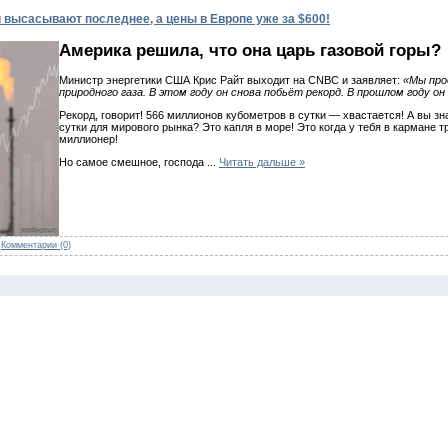
и высасывают последнее, а цены в Европе уже за $600!
Америка решила, что она царь газовой горы?
Министр энергетики США Крис Райт выходит на CNBC и заявляет:
«Мы про
природного газа. В этом году он снова побьёт рекорд. В прошлом году о
Рекорд, говорит! 566 миллионов кубометров в сутки — хвастается! А вы зн
сутки для мирового рынка? Это капля в море! Это когда у тебя в кармане тр
миллионер!
Но самое смешное, господа
...
Читать дальше »
|
Комментарии (0)