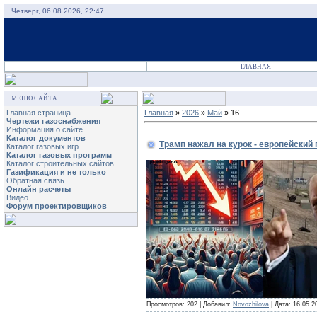
Четверг, 06.08.2026, 22:47
ГЛАВНАЯ
МЕНЮ САЙТА
Главная страница
Главная
»
2026
»
Май
»
16
Чертежи газоснабжения
Информация о сайте
Каталог документов
Трамп нажал на курок - европейский
Каталог газовых игр
Каталог газовых программ
Каталог строительных сайтов
Газификация и не только
Обратная связь
Онлайн расчеты
Видео
Форум проектировщиков
Просмотров: 202 | Добавил:
Novozhilova
| Дата:
16.05.2