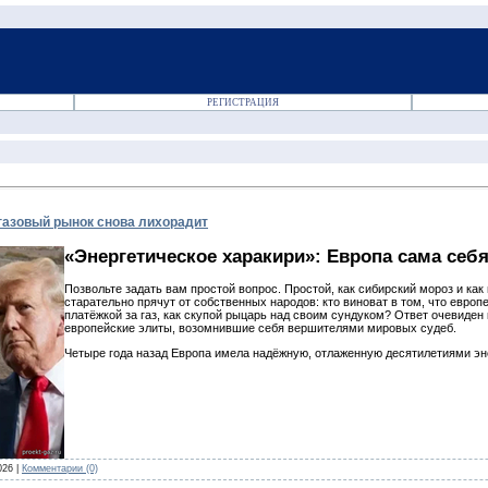
РЕГИСТРАЦИЯ
 газовый рынок снова лихорадит
«Энергетическое харакири»: Европа сама себ
Позвольте задать вам простой вопрос. Простой, как сибирский мороз и как
старательно прячут от собственных народов: кто виноват в том, что европ
платёжкой за газ, как скупой рыцарь над своим сундуком? Ответ очевид
европейские элиты, возомнившие себя вершителями мировых судеб.
Четыре года назад Европа имела надёжную, отлаженную десятилетиями э
026
|
Комментарии (0)