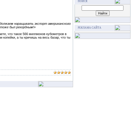
ПОИСК
должаем наращивать экспорт американского
н тоже был рекордным!»
РЕКЛАМА САЙТА
аете, что такое 566 миллионов кубометров в
и копейки, а ты кричишь на весь базар, что ты