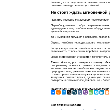
Конечно, сеть еще нельзя назвать полнос
развития выглядит вполне устойчивой.
Не стоит ждать мгновенной
При этом говорить о массовом переходе всех
Переоборудование требует первоначальных
адаптируется под газобаллонное оборудовани
дальнейшем развитии.
Да и нынешняя ситуация с бензином, скорее вс
Однако подобные периоды хорошо показывают
Когда у владельца автомобиля появляется в
зависимость от временных перебоев на одном
Именно это сегодня становится дополнительны
Таким образом, рост интереса к метану объ
по-прежнему остается главным стимулом, 
заставил многих автомобилистов задуматься
природного газа, развитии сети заправочных
газомоторного топлива получает дополнительн
тенденция, покажет время, однако уже сейч
выбирать не только более дешевое, но и боле
Поделиться новостью в социальных сетях
Еще похожие новости