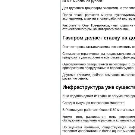
на 800 миллионов рублей.
Для грузового транспорта экономия на топлив
После таких расчетов многие руководител
эксперимент, а как на вполне рабочий инстру
Как отметил Олег Гречанюков, «мы пошли на
отечественного рынка моторного топлива».
Газпром делает ставку на 
Рост интереса заставил компанию изменить по
Снимаются ограничения на предоставление ски
предложить долгосрочные контракты с фиксацие
Одновременно завершаются переговоры с фи
приобретения оборудования и переоборудован
Другими словами, сейчас компания пытаетс
развитию рынка.
Инфраструктура уже сущест
Еще недавно одним из главных аргументов пр
Сегодня ситуация постепенно меняется.
В России уже работают более 1150 метановых 
Кроме того, развивается сеть передвиж
обслуживать удаленные районы и крупные пре
По оценкам компании, существующая инфр
топливом дополнительно более одного миллио