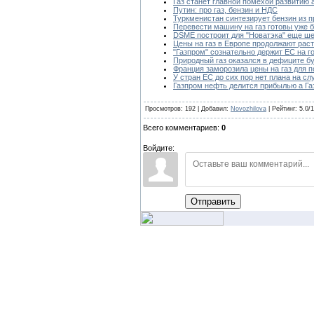
Газ станет главной помехой развитию 
Путин: про газ, бензин и НДС
Туркменистан синтезирует бензин из п
Перевести машину на газ готовы уже 
DSME построит для "Новатэка" еще ш
Цены на газ в Европе продолжают раст
"Газпром" сознательно держит ЕС на г
Природный газ оказался в дефиците б
Франция заморозила цены на газ для 
У стран ЕС до сих пор нет плана на сл
Газпром нефть делится прибылью а Га
Просмотров: 192 | Добавил:
Novozhilova
| Рейтинг: 5.0/1
Всего комментариев:
0
Войдите:
Отправить