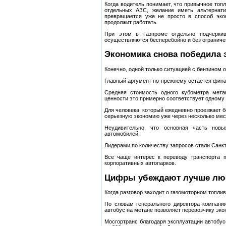
Когда водитель понимает, что привычное топл
отдельных АЗС, желание иметь альтернати
превращается уже не просто в способ экон
продолжит работать.
При этом в Газпроме отдельно подчеркив
осуществляются бесперебойно и без ограниче
Экономика снова победила 
Конечно, одной только ситуацией с бензином 
Главный аргумент по-прежнему остается фин
Средняя стоимость одного кубометра метан
ценности это примерно соответствует одному 
Для человека, который ежедневно проезжает 
серьезную экономию уже через несколько мес
Неудивительно, что основная часть нов
автомобилей.
Лидерами по количеству запросов стали Санкт
Все чаще интерес к переводу транспорта п
корпоративных автопарков.
Цифры убеждают лучше лю
Когда разговор заходит о газомоторном топли
По словам генерального директора компани
автобус на метане позволяет перевозчику эко
Мосгортранс благодаря эксплуатации автобус