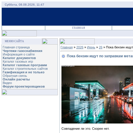
Суббота, 08.08.2026, 11:47
ГЛАВНАЯ
МЕНЮ САЙТА
Главная страница
Главная
»
2026
»
Июнь
»
26
» Пока бензин ищут
Чертежи газоснабжения
Информация о сайте
Пока бензин ищут по заправкам мета
Каталог документов
Каталог газовых игр
Каталог газовых программ
Каталог строительных сайтов
Газификация и не только
Обратная связь
Онлайн расчеты
Видео
Форум проектировщиков
Совпадение ли это. Скорее нет.