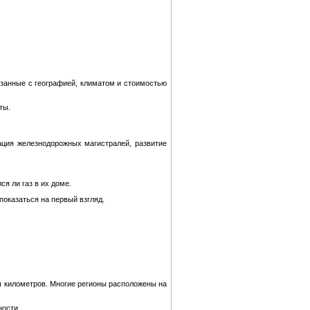
занные с географией, климатом и стоимостью
ты.
ация железнодорожных магистралей, развитие
я ли газ в их доме.
оказаться на первый взгляд.
ч километров. Многие регионы расположены на
ности.