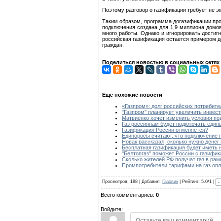
Поэтому разговор о газификации требует не э
Таким образом, программа догазификации пр
подключения создана для 1,9 миллиона домов
много работы. Однако и игнорировать дости
российская газификация остается примером д
граждан.
Поделиться новостью в социальных сетях
Еще похожие новости
«Газпром»: долг российских потребите
"Газпром" планирует увеличить инвес
Матвиенко хочет изменить условия по
Газ россиянам будет подключать един
Газификация России отменяется?
Единоросы считают, что подключение 
Новак рассказал, сколько нужно денег
Бесплатная газификация будет иметь 
"Белтопгаз" поможет России с газифи
Сколько жителей РФ получат газ в ра
Промпотребители тарифами на газ опл
Просмотров: 188 | Добавил:
Газовик
| Рейтинг: 5.0/1 |
Всего комментариев:
0
Войдите: