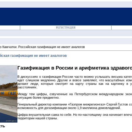
РЕГИСТРАЦИЯ
о Камчатки. Российская газификация не имеет аналогов
йская газификация не имеет аналогов
Газификация в России и арифметика здравог
В дискуссиях о газификации России часто можно услышать весьма катег
идет слишком медленно. Другие и вовсе заявляют, что масштабных изм
делают люди, которые смотрят на карту страны как на картинку в 
расстояниях.
Между тем цифры, озвученные на Петербургском международном экон
ситуацию более предметно.
Генеральный директор компании «Газпром межрегионгаз» Сергей Густов со
возможность для догазификации около 1,9 миллиона домовладений.
Цифра внушительная сама по себе. Но по-настоящему она начинает впеча
территории нашей страны.
сть