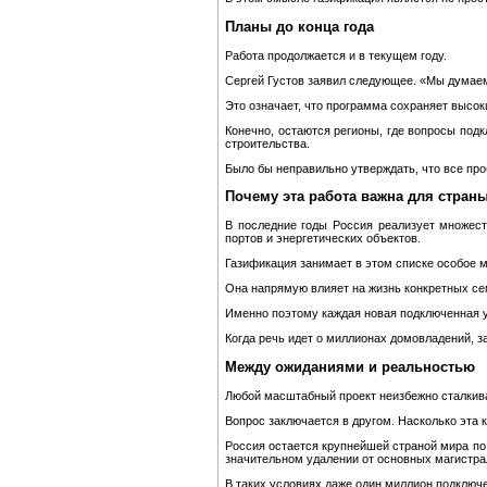
Планы до конца года
Работа продолжается и в текущем году.
Сергей Густов заявил следующее. «Мы думаем,
Это означает, что программа сохраняет высок
Конечно, остаются регионы, где вопросы по
строительства.
Было бы неправильно утверждать, что все пр
Почему эта работа важна для стран
В последние годы Россия реализует множест
портов и энергетических объектов.
Газификация занимает в этом списке особое м
Она напрямую влияет на жизнь конкретных сем
Именно поэтому каждая новая подключенная у
Когда речь идет о миллионах домовладений, з
Между ожиданиями и реальностью
Любой масштабный проект неизбежно сталкива
Вопрос заключается в другом. Насколько эта 
Россия остается крупнейшей страной мира по
значительном удалении от основных магистра
В таких условиях даже один миллион подключ