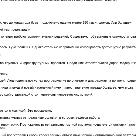
 что до конца года будет подключено еще не менее 250 тысяч домов. Или больше».
ий темп реализации.
дключения требуют дополнительных решений. Существуют объективные сложности, свя
облемы уже решены. Однако столь же неправильно игнорировать достигнутые результа
ы
во крупных инфраструктурных проектов. Среди них строительство дорог, модерниз
есто.
ей. Люди оценивают успех программы не по отчетам и диаграммам, а по тому, появилс
лица и каждый новый населенный пункт имеют значение гораздо большее, чем может п
а сухой статистикой стоят миллионы человеческих историй.
ется с критикой. Это нормально.
критика учитывает реальные условия, в которых ведется работа.
 территории. Протяженность ее газотранспортной системы исчисляется сотнями тыся
лей.
ений представляет собой колоссальный объем инженерной и организационной деятель