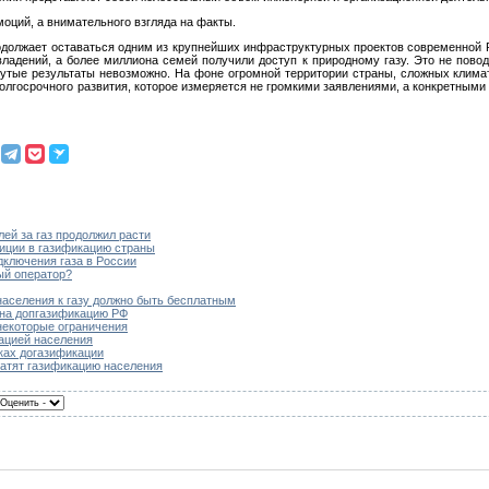
моций, а внимательного взгляда на факты.
одолжает оставаться одним из крупнейших инфраструктурных проектов современной Р
ладений, а более миллиона семей получили доступ к природному газу. Это не пово
гнутые результаты невозможно. На фоне огромной территории страны, сложных клима
олгосрочного развития, которое измеряется не громкими заявлениями, а конкретным
лей за газ продолжил расти
тиции в газификацию страны
дключения газа в России
ый оператор?
населения к газу должно быть бесплатным
 на допгазификацию РФ
некоторые ограничения
кацией населения
мках догазификации
атят газификацию населения