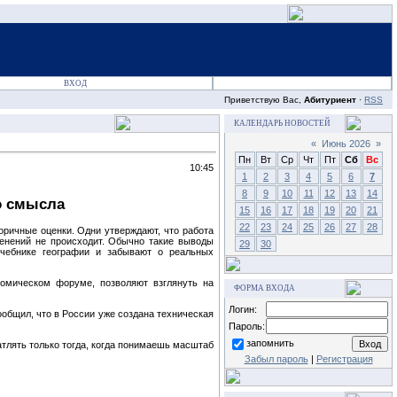
ВХОД
Приветствую Вас,
Абитуриент
·
RSS
КАЛЕНДАРЬ НОВОСТЕЙ
«
Июнь 2026
»
Пн
Вт
Ср
Чт
Пт
Сб
Вс
10:45
1
2
3
4
5
6
7
8
9
10
11
12
13
14
о смысла
15
16
17
18
19
20
21
22
23
24
25
26
27
28
оричные оценки. Одни утверждают, что работа
енений не происходит. Обычно такие выводы
29
30
учебнике географии и забывают о реальных
омическом форуме, позволяют взглянуть на
ФОРМА ВХОДА
Логин:
общил, что в России уже создана техническая
Пароль:
запомнить
тлять только тогда, когда понимаешь масштаб
Забыл пароль
|
Регистрация