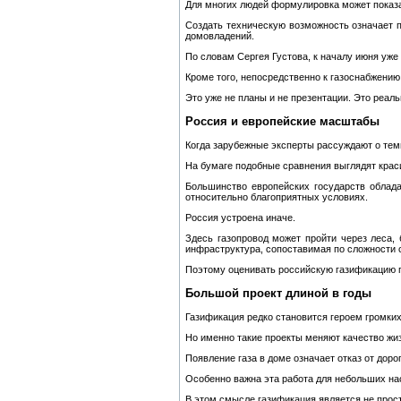
Для многих людей формулировка может показа
Создать техническую возможность означает п
домовладений.
По словам Сергея Густова, к началу июня уже 
Кроме того, непосредственно к газоснабжению
Это уже не планы и не презентации. Это реаль
Россия и европейские масштабы
Когда зарубежные эксперты рассуждают о тем
На бумаге подобные сравнения выглядят краси
Большинство европейских государств облада
относительно благоприятных условиях.
Россия устроена иначе.
Здесь газопровод может пройти через леса,
инфраструктура, сопоставимая по сложности 
Поэтому оценивать российскую газификацию п
Большой проект длиной в годы
Газификация редко становится героем громки
Но именно такие проекты меняют качество жи
Появление газа в доме означает отказ от дор
Особенно важна эта работа для небольших на
В этом смысле газификация является не прос