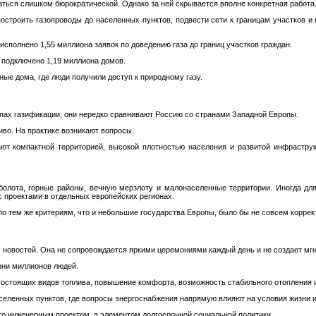
ться слишком бюрократической. Однако за ней скрывается вполне конкретная работа
остроить газопроводы до населенных пунктов, подвести сети к границам участков и
исполнено 1,55 миллиона заявок по доведению газа до границ участков граждан.
 подключено 1,19 миллиона домов.
ные дома, где люди получили доступ к природному газу.
пах газификации, они нередко сравнивают Россию со странами Западной Европы.
во. На практике возникают вопросы.
ют компактной территорией, высокой плотностью населения и развитой инфраструк
 болота, горные районы, вечную мерзлоту и малонаселенные территории. Иногда дл
с проектами в отдельных европейских регионах.
о тем же критериям, что и небольшие государства Европы, было бы не совсем коррек
х новостей. Она не сопровождается яркими церемониями каждый день и не создает мг
зни миллионов людей.
огостоящих видов топлива, повышение комфорта, возможность стабильного отопления 
селенных пунктов, где вопросы энергоснабжения напрямую влияют на условия жизни и
то инженерным проектом, а элементом долгосрочной социальной политики.