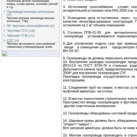
Различные детали газопроводов,
опоры, схемы врезок, оголовки свечей
4. Источником газоснабжения служит г
и т.д.
испарительной установки типа FAS 2000 (см. ч
Производственные котельные
[97]
5. Освещение цеха естественное, через
Чертежи крупных производственных
качестве легкосбрасываемых конструкций. 
котельных, ТЭЦ
остекления на 1 м³ объема помещения.
3D чертежи газоснабжения
[20]
Чертежи ГСН
[136]
6. Согласно ППБ-01-03 для автоматиче
Чертежи ГСВ
газопроводе устанавливается термозапорн
[131]
СУГ
[16]
8. Для отключения подачи газа при превы
Чертежи автономного газоснабжения
вводе в помещение цеха предусмотрен бы
сжиженным углеводородным газом
ВН-2Н-1П.
9. Газопроводы не должны пересекать вентил
10. Внутренняя разводка газопроводов пр
Ø57х3,5 по ГОСТ 8734-78 и стальных водог
Допускается замена труб, предусмотренных п
2004* для внутренних газопроводов СУГ.
Прокладка газопровода осуществляется п
конструкциям.
11. Соединения труб на сварке, в местах ус
муфтовой арматуры -на сгонах.
12. В местах пересечения строительных констр
Пространство между газопроводом и футляро
другим эластичным материалом.
13. Газопроводы оборудованы системой проду
14. Шаровые краны должны быть оборудованы
"открыт"-"закрыт ".
Вся запорная арматура должна быть не ниже к
15. Монтаж газопровода производить в стро