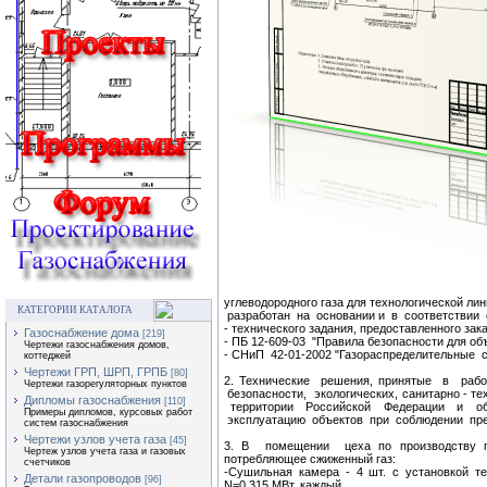
углеводородного газа для технологической ли
КАТЕГОРИИ КАТАЛОГА
разработан на основании и в соответствии
- технического задания, предостав
Газоснабжение дома
[219]
- ПБ 12-609-03 "Правила безопасности для о
Чертежи газоснабжения домов,
- СНиП 42-01-2002 "Газораспределительные 
коттеджей
Чертежи ГРП, ШРП, ГРПБ
[80]
2. Технические решения, принятые в раб
Чертежи газорегуляторных пунктов
безопасности, экологических, санитарно - т
Дипломы газоснабжения
[110]
территории Российской Федерации и о
Примеры дипломов, курсовых работ
эксплуатацию объектов при соблюдении пр
систем газоснабжения
Чертежи узлов учета газа
[45]
3. В помещении цеха по производству г
Чертеж узлов учета газа и газовых
потребляющее сжиженный газ:
счетчиков
-Сушильная камера - 4 шт. с установкой т
Детали газопроводов
[96]
N=0,315 МВт, каждый.