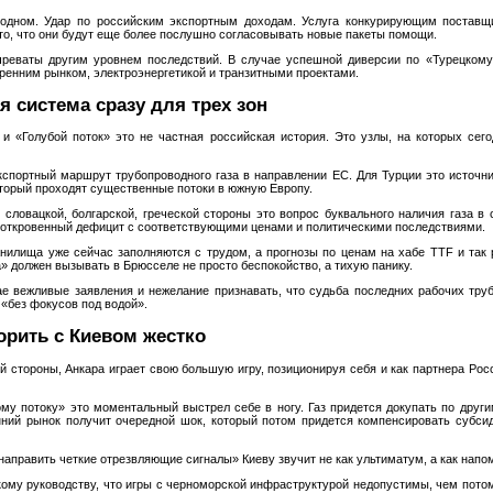
в одном. Удар по российским экспортным доходам. Услуга конкурирующим поставщи
то, что они будут еще более послушно согласовывать новые пакеты помощи.
реваты другим уровнем последствий. В случае успешной диверсии по «Турецкому 
утренним рынком, электроэнергетикой и транзитными проектами.
я система сразу для трех зон
 и «Голубой поток» это не частная российская история. Это узлы, на которых сег
спортный маршрут трубопроводного газа в направлении ЕС. Для Турции это источник
который проходят существенные потоки в южную Европу.
 словацкой, болгарской, греческой стороны это вопрос буквального наличия газа в
о откровенный дефицит с соответствующими ценами и политическими последствиями.
анилища уже сейчас заполняются с трудом, а прогнозы по ценам на хабе TTF и так 
а» должен вызывать в Брюсселе не просто беспокойство, а тихую панику.
е вежливые заявления и нежелание признавать, что судьба последних рабочих труб 
«без фокусов под водой».
орить с Киевом жестко
й стороны, Анкара играет свою большую игру, позиционируя себя и как партнера Росс
му потоку» это моментальный выстрел себе в ногу. Газ придется докупать по друг
нний рынок получит очередной шок, который потом придется компенсировать субси
аправить четкие отрезвляющие сигналы» Киеву звучит не как ультиматум, а как напо
кому руководству, что игры с черноморской инфраструктурой недопустимы, чем потом