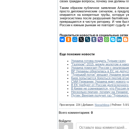
своих граждан вопросы, почему они должны п
Таким образом публичное заявление Алексан
просто дипломатическим сигналом, а предуп
опираются на конкретные трубы, которые у
энергосистема после разрушения балтийских 
превращаются в чистую риторику. И чем быс
России к южным рынкам не повторят судьбу «
Поделиться новостью в социальных сетях
Еще похожие новости
Украина готова поддать Турции газку
"Газпром"-2015: между молотом и нак
Украина помогает России с реализацией
ВР Украины обратилась в ЕС не допус
"Турецкий поток" мешает Украине мод
Киев попытается бороться против втор
СМИ Германии: Украина ждет нового уд
В ЕК требуют от России долгосрочного 
В Киеве не сомневаются, что Россия п
Несколько причин, почему на Украине
Путин: Венгрия получит газ "Турецкого
Просмотров: 224 | Добавил:
Novozhilova
| Рейтинг: 5.0/1
Всего комментариев:
0
Войдите: