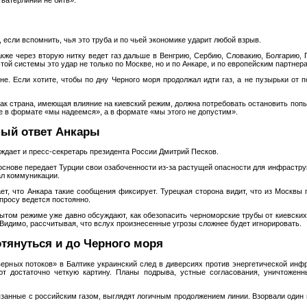
 если вспомнить, чья это труба и по чьей экономике ударит любой взрыв.
акже через вторую нитку ведет газ дальше в Венгрию, Сербию, Словакию, Болгарию, 
ой системы это удар не только по Москве, но и по Анкаре, и по европейским партне
не. Если хотите, чтобы по дну Черного моря продолжал идти газ, а не пузырьки от 
как страна, имеющая влияние на киевский режим, должна потребовать остановить поп
е в формате «мы надеемся», а в формате «мы этого не допустим».
ный ответ Анкары
рждает и пресс‑секретарь президента России Дмитрий Песков.
основе передает Турции свои озабоченности из‑за растущей опасности для инфраструк
ал коммуникации.
ет, что Анкара такие сообщения фиксирует. Турецкая сторона видит, что из Москвы
опросу ведется постоянно.
крытом режиме уже давно обсуждают, как обезопасить черноморские трубы от киевск
 Видимо, рассчитывая, что вслух произнесенные угрозы сложнее будет игнорировать.
отянуться и до Черного моря
рных потоков» в Балтике украинский след в диверсиях против энергетической инфр
т достаточно четкую картину. Планы подрыва, устные согласования, уничтожен
язанные с российским газом, выглядят логичным продолжением линии. Взорвали один