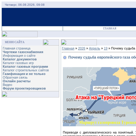
Четверг, 06.08.2026, 09:08
ГЛАВНАЯ
МЕНЮ САЙТА
Главная страница
Главная
»
2026
»
Апрель
»
19
» Почему судьба 
Чертежи газоснабжения
Информация о сайте
Почему судьба европейского газа о
Каталог документов
Каталог газовых игр
Каталог газовых программ
Каталог строительных сайтов
Газификация и не только
Обратная связь
Онлайн расчеты
Видео
Форум проектировщиков
Переводя с дипломатического на понятный. 
конкретного разговора с Киевом в стиле «ниже