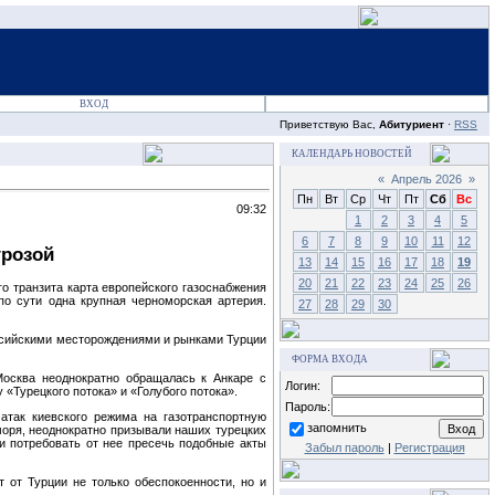
ВХОД
Приветствую Вас,
Абитуриент
·
RSS
КАЛЕНДАРЬ НОВОСТЕЙ
«
Апрель 2026
»
Пн
Вт
Ср
Чт
Пт
Сб
Вс
09:32
1
2
3
4
5
6
7
8
9
10
11
12
грозой
13
14
15
16
17
18
19
20
21
22
23
24
25
26
о транзита карта европейского газоснабжения
по сути одна крупная черноморская артерия.
27
28
29
30
оссийскими месторождениями и рынками Турции
ФОРМА ВХОДА
осква неоднократно обращалась к Анкаре с
Логин:
 «Турецкого потока» и «Голубого потока».
Пароль:
атак киевского режима на газотранспортную
запомнить
 моря, неоднократно призывали наших турецких
и потребовать от нее пресечь подобные акты
Забыл пароль
|
Регистрация
 от Турции не только обеспокоенности, но и