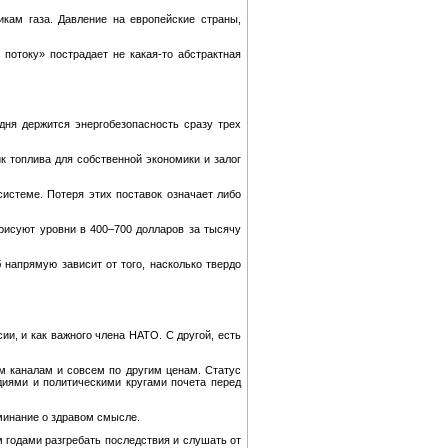
кам газа. Давление на европейские страны,
потоку» пострадает не какая‑то абстрактная
одня держится энергобезопасность сразу трех
 топлива для собственной экономики и залог
 системе. Потеря этих поставок означает либо
рисуют уровни в 400–700 долларов за тысячу
напрямую зависит от того, насколько твердо
ии, и как важного члена НАТО. С другой, есть
им каналам и совсем по другим ценам. Статус
диями и политическими кругами почета перед
минание о здравом смысле.
 годами разгребать последствия и слушать от