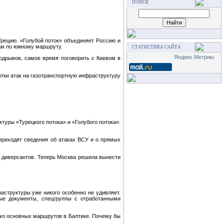
ПОИСК
Грецию. «Голубой поток» объединяет Россию и
рам по южному маршруту.
СТАТИСТИКА САЙТА
подрывов, самое время поговорить с Киевом в
ытки атак на газотранспортную инфраструктуру
туры «Турецкого потока» и «Голубого потока».
 приходят сведения об атаках ВСУ и о прямых
их диверсантов. Теперь Москва решила вынести
аструктуры уже никого особенно не удивляет.
ные документы, спецгруппы с отработанными
 из основных маршрутов в Балтике. Почему бы