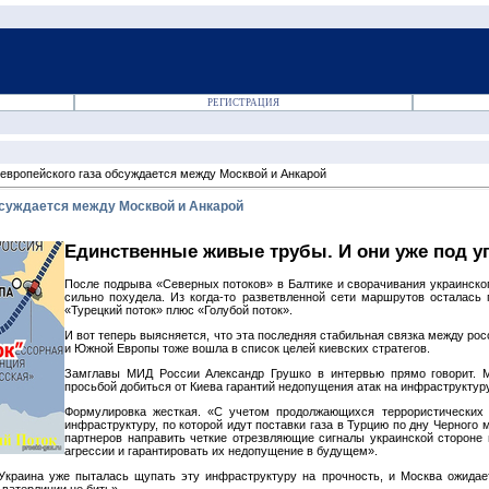
РЕГИСТРАЦИЯ
европейского газа обсуждается между Москвой и Анкарой
бсуждается между Москвой и Анкарой
Единственные живые трубы. И они уже под у
После подрыва «Северных потоков» в Балтике и сворачивания украинског
сильно похудела. Из когда‑то разветвленной сети маршрутов осталась 
«Турецкий поток» плюс «Голубой поток».
И вот теперь выясняется, что эта последняя стабильная связка между р
и Южной Европы тоже вошла в список целей киевских стратегов.
Замглавы МИД России Александр Грушко в интервью прямо говорит. М
просьбой добиться от Киева гарантий недопущения атак на инфраструктуру
Формулировка жесткая. «С учетом продолжающихся террористических 
инфраструктуру, по которой идут поставки газа в Турцию по дну Черного
партнеров направить четкие отрезвляющие сигналы украинской стороне 
агрессии и гарантировать их недопущение в будущем».
Украина уже пыталась щупать эту инфраструктуру на прочность, и Москва ожидает
 ватерлинии не бить».