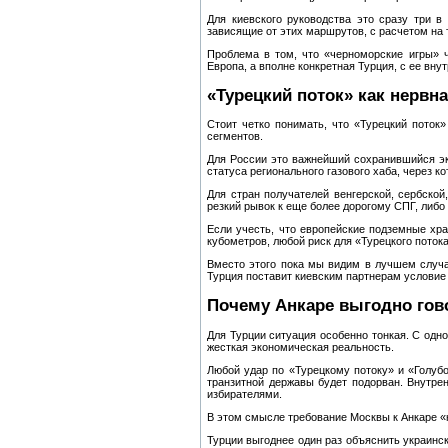
Для киевского руководства это сразу три 
зависящие от этих маршрутов, с расчетом на 
Проблема в том, что «черноморские игры» ч
Европа, а вполне конкретная Турция, с ее вн
«Турецкий поток» как нервна
Стоит четко понимать, что «Турецкий поток»
сегментов.
Для России это важнейший сохранившийся эк
статуса регионального газового хаба, через 
Для стран получателей венгерской, сербской,
резкий рывок к еще более дорогому СПГ, либ
Если учесть, что европейские подземные хр
кубометров, любой риск для «Турецкого поток
Вместо этого пока мы видим в лучшем случа
Турция поставит киевским партнерам условие 
Почему Анкаре выгодно гов
Для Турции ситуация особенно тонкая. С одно
жесткая экономическая реальность.
Любой удар по «Турецкому потоку» и «Голубо
транзитной державы будет подорван. Внутре
избирателями.
В этом смысле требование Москвы к Анкаре «н
Турции выгоднее один раз объяснить украинс