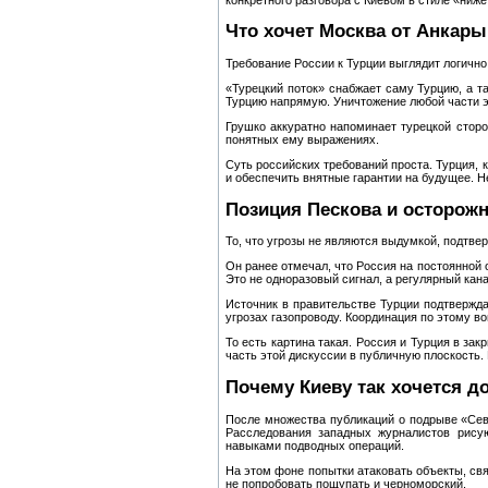
Что хочет Москва от Анкары
Требование России к Турции выглядит логично,
«Турецкий поток» снабжает саму Турцию, а т
Турцию напрямую. Уничтожение любой части эт
Грушко аккуратно напоминает турецкой сторо
понятных ему выражениях.
Суть российских требований проста. Турция, 
и обеспечить внятные гарантии на будущее. Н
Позиция Пескова и осторож
То, что угрозы не являются выдумкой, подтве
Он ранее отмечал, что Россия на постоянной 
Это не одноразовый сигнал, а регулярный кан
Источник в правительстве Турции подтвержда
угрозах газопроводу. Координация по этому в
То есть картина такая. Россия и Турция в за
часть этой дискуссии в публичную плоскость.
Почему Киеву так хочется д
После множества публикаций о подрыве «Севе
Расследования западных журналистов рисую
навыками подводных операций.
На этом фоне попытки атаковать объекты, св
не попробовать пощупать и черноморский.