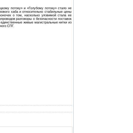
цкому потоку» и «Голубому потоку» стало не
зового хаба и относительно стабильные цены
оночек о том, насколько уязвимой стала ее
опроводов разговоры о безопасности поставок
 единственные живые магистральные нитки из
ного СПГ.