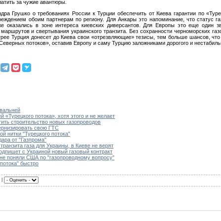
латить за чужие авантюры.
дра Грушко о требованиях России к Турции обеспечить от Киева гарантии по «Туре
реждением обоим партнерам по региону. Для Анкары это напоминание, что статус га
же оказались в зоне интереса киевских диверсантов. Для Европы это еще один зв
маршрутов и свертывания украинского транзита. Без сохранности черноморских газ
трее Турция донесет до Киева свои «отрезвляющие» тезисы, тем больше шансов, что
Северных потоков», оставив Европу и саму Турцию заложниками дорогого и нестабиль
овальней
 «Турецкого потока», хотя этого и не желает
тить строительство новых газопроводов
ернизировать свою ГТС
ой нитки "Турецкого потока"
ара от "Газпрома"
транзита газа для Украины, в Киеве не верят
одпишет с Украиной новый газовый контракт
 не поняли США по "газопроводному вопросу"
 потока" быстро
 |