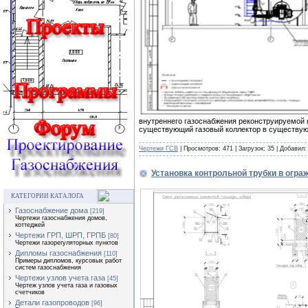
внутреннего газоснабжения реконструируемой к
существующий газовый коллектор в существующ
Чертежи ГСВ
| Просмотров: 471 | Загрузок: 35 | Добавил
Установка контрольной трубки в огра
КАТЕГОРИИ КАТАЛОГА
Газоснабжение дома
[219]
Чертежи газоснабжения домов,
коттеджей
Чертежи ГРП, ШРП, ГРПБ
[80]
Чертежи газорегуляторных пунктов
Дипломы газоснабжения
[110]
Примеры дипломов, курсовых работ
систем газоснабжения
Чертежи узлов учета газа
[45]
Чертеж узлов учета газа и газовых
счетчиков
Детали газопроводов
[96]