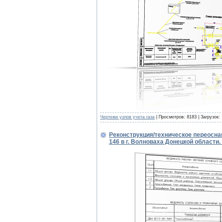
Чертежи узлов учета газа
| Просмотров: 8183 | Загрузок:
Реконструкция/техническое переосна
146 в г. Волноваха Донецкой области.