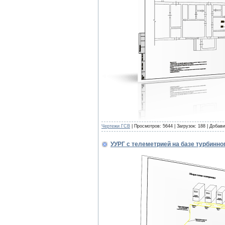
Чертежи ГСВ
| Просмотров: 5644 | Загрузок: 188 | Добав
УУРГ с телеметрией на базе турбинно