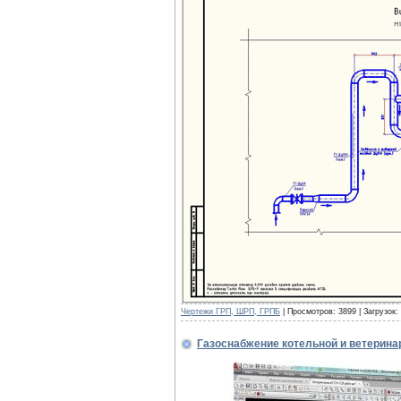
Чертежи ГРП, ШРП, ГРПБ
| Просмотров: 3899 | Загрузок:
Газоснабжение котельной и ветерина