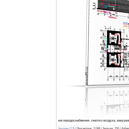
кислородоснабжения, сжатого воздуха, вакуума 
Чертежи ГСВ
| Просмотров: 11388 | Загрузок: 250 | Доба