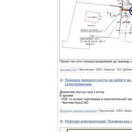
Проект на сеть газораспределения до границы 
Чертежи ГСН
| Просмотров: 2004 | Загрузок: 123 | Добав
Перевод парового котла на работу н
газоснабжения.
Демонтаж опуска газа к котлу.
В архиве:
- PDF со всеми чертежами и пояснительной за
- Чертежи AutoCAD
Производственные котельные
| Просмотров: 1053 | Загру
Рабочая документация: Техническое 