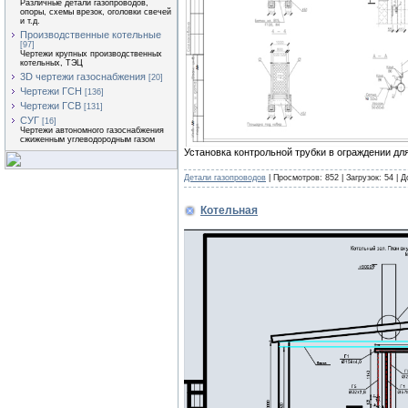
Различные детали газопроводов,
опоры, схемы врезок, оголовки свечей
и т.д.
Производственные котельные
[97]
Чертежи крупных производственных
котельных, ТЭЦ
3D чертежи газоснабжения
[20]
Чертежи ГСН
[136]
Чертежи ГСВ
[131]
СУГ
[16]
Чертежи автономного газоснабжения
сжиженным углеводородным газом
Установка контрольной трубки в ограждении дл
Детали газопроводов
| Просмотров: 852 | Загрузок: 54 | 
Котельная