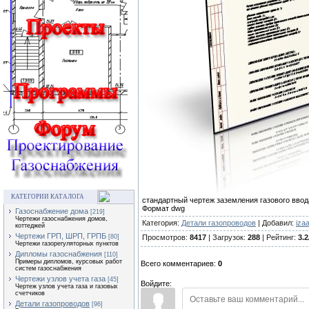
КАТЕГОРИИ КАТАЛОГА
стандартный чертеж заземления газового ввод
Формат dwg
Газоснабжение дома
[219]
Чертежи газоснабжения домов,
Категория:
Детали газопроводов
| Добавил:
iza
коттеджей
Чертежи ГРП, ШРП, ГРПБ
Просмотров:
8417
| Загрузок:
288
| Рейтинг:
3.2
[80]
Чертежи газорегуляторных пунктов
Дипломы газоснабжения
[110]
Примеры дипломов, курсовых работ
Всего комментариев:
0
систем газоснабжения
Чертежи узлов учета газа
[45]
Войдите:
Чертеж узлов учета газа и газовых
счетчиков
Детали газопроводов
[96]