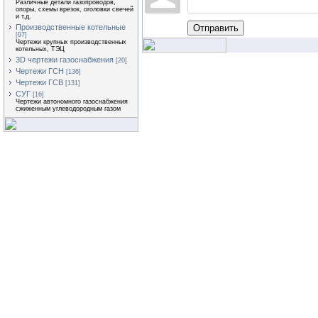
Различные детали газопроводов,
опоры, схемы врезок, оголовки свечей
и т.д.
Отправить
Производственные котельные
[97]
Чертежи крупных производственных
котельных, ТЭЦ
3D чертежи газоснабжения
[20]
Чертежи ГСН
[136]
Чертежи ГСВ
[131]
СУГ
[16]
Чертежи автономного газоснабжения
сжиженным углеводородным газом