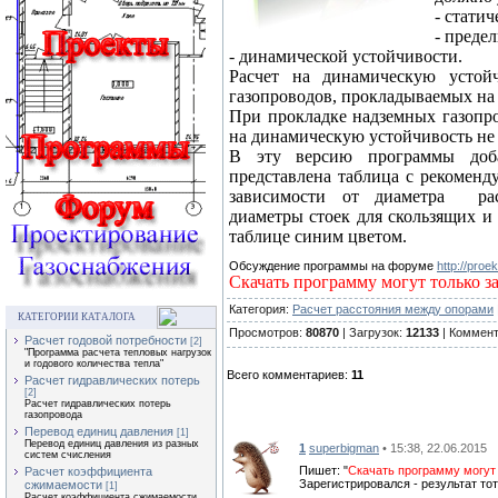
- стати
- преде
- динамической устойчивости.
Расчет на динамическую устой
газопроводов, прокладываемых на 
При прокладке надземных газопро
на динамическую устойчивость не 
В эту версию программы доб
представлена таблица с рекоменд
зависимости от диаметра
ра
диаметры стоек для скользящих и
таблице синим цветом.
Обсуждение программы на форуме
http://proe
Скачать программу могут только з
Категория:
Расчет расстояния между опорами
КАТЕГОРИИ КАТАЛОГА
Просмотров:
80870
| Загрузок:
12133
| Коммен
Расчет годовой потребности
[2]
"Программа расчета тепловых нагрузок
и годового количества тепла"
Всего комментариев:
11
Расчет гидравлических потерь
[2]
Расчет гидравлических потерь
газопровода
Перевод единиц давления
[1]
Перевод единиц давления из разных
1
superbigman
• 15:38, 22.06.2015
систем счисления
Пишет: "
Скачать программу могут
Расчет коэффициента
Зарегистрировался - результат тот
сжимаемости
[1]
Расчет коэффициента сжимаемости