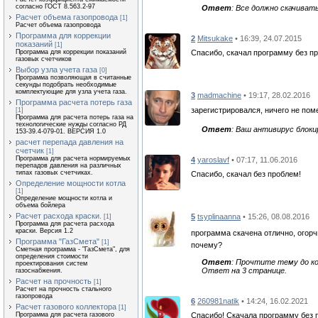
согласно ГОСТ 8.563.2-97
Ответ
: Все должно скачиват
Расчет объема газопровода
[1]
Расчет объема газопровода
Программа для коррекции
2
Mitsukake
• 16:39, 24.07.2015
показаний
[1]
Спасибо, скачал программу без п
Программа для коррекции показаний
газовых счетчиков
Выбор узла учета газа
[0]
Программа позволяющая в считанные
секунды подобрать необходимые
комплектующие для узла учета газа.
3
madmachine
• 19:17, 28.02.2016
Программа расчета потерь газа
зарегистрировался, ничего не пом
[1]
Программа для расчета потерь газа на
технологические нужды согласно РД
Ответ
: Ваш антивирус блоки
153-39.4-079-01. ВЕРСИЯ 1.0
расчет перепада давления на
счетчик
[1]
Программа для расчета нормируемых
4
yaroslavf
• 07:17, 11.06.2016
перепадов давления на различных
типах газовых счетчиках.
Спасибо, скачал без проблем!
Определение мощности котла
[1]
Определение мощности котла и
объема бойлера
Расчет расхода краски.
5
tsyplinaanna
• 15:26, 08.08.2016
[1]
Программа для расчета расхода
краски. Версия 1.2
программа скачена отлично, огорч
Программа "ГазСмета"
[1]
почему?
Сметная программа - "ГазСмета", для
определения стоимости
Ответ
: Прочтите тему до к
проектирования систем
Ответ на 3 странице.
газоснабжения.
Расчет на прочность
[1]
Расчет на прочность стального
газопровода
6
260981natik
• 14:24, 16.02.2021
Расчет газового коллектора
[1]
Спасибо! Скачала программу без 
Программа для расчета газового