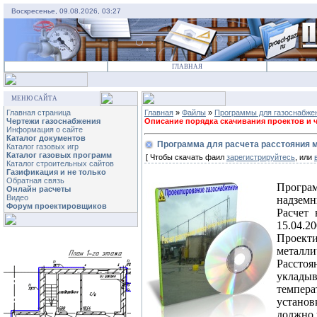
Воскресенье, 09.08.2026, 03:27
ГЛАВНАЯ
МЕНЮ САЙТА
Главная страница
Главная
»
Файлы
»
Программы для газоснабже
Чертежи газоснабжения
Описание порядка скачивания проектов и че
Информация о сайте
Каталог документов
Программа для расчета расстояния м
Каталог газовых игр
Каталог газовых программ
[ Чтобы скачать фаил
зарегистрируйтесь
, или
Каталог строительных сайтов
Газификация и не только
Обратная связь
Програ
Онлайн расчеты
Видео
надземн
Форум проектировщиков
Расчет 
15.04
Проект
металли
Расстоя
укладыв
темпе
установ
должно 