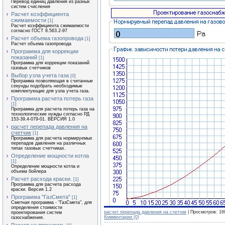
Перевод единиц давления из разных
систем счисления
Расчет коэффициента
сжимаемости
[1]
Расчет коэффициента сжимаемости
согласно ГОСТ 8.563.2-97
Расчет объема газопровода
[1]
Расчет объема газопровода
Программа для коррекции
показаний
[1]
Программа для коррекции показаний
газовых счетчиков
Выбор узла учета газа
[0]
Программа позволяющая в считанные
секунды подобрать необходимые
комплектующие для узла учета газа.
Программа расчета потерь газа
[1]
Программа для расчета потерь газа на
технологические нужды согласно РД
153-39.4-079-01. ВЕРСИЯ 1.0
расчет перепада давления на
счетчик
[1]
Программа для расчета нормируемых
перепадов давления на различных
типах газовых счетчиках.
Определение мощности котла
[1]
Определение мощности котла и
объема бойлера
Расчет расхода краски.
[1]
Программа для расчета расхода
краски. Версия 1.2
Программа "ГазСмета"
[1]
Сметная программа - "ГазСмета", для
определения стоимости
расчет перепада давления на счетчик
| Просмотров: 169
проектирования систем
Комментарии (0)
газоснабжения.