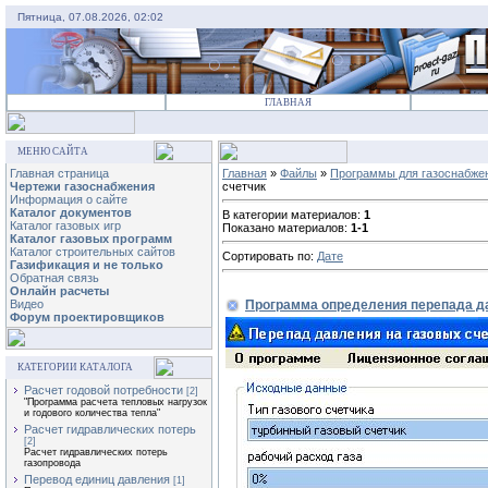
Пятница, 07.08.2026, 02:02
ГЛАВНАЯ
МЕНЮ САЙТА
Главная страница
Главная
»
Файлы
»
Программы для газоснабже
Чертежи газоснабжения
счетчик
Информация о сайте
Каталог документов
В категории материалов:
1
Каталог газовых игр
Показано материалов:
1-1
Каталог газовых программ
Каталог строительных сайтов
Сортировать по:
Дате
Газификация и не только
Обратная связь
Онлайн расчеты
Программа определения перепада да
Видео
Форум проектировщиков
КАТЕГОРИИ КАТАЛОГА
Расчет годовой потребности
[2]
"Программа расчета тепловых нагрузок
и годового количества тепла"
Расчет гидравлических потерь
[2]
Расчет гидравлических потерь
газопровода
Перевод единиц давления
[1]