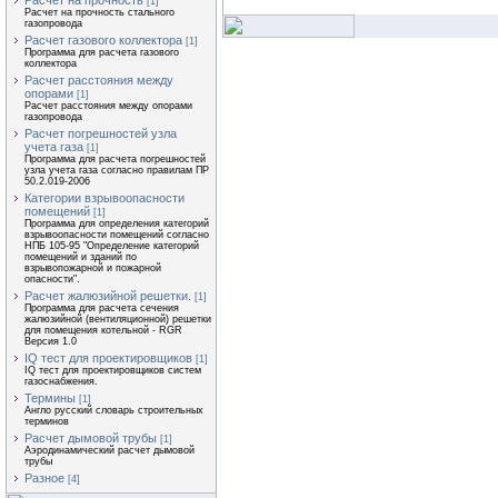
Расчет на прочность
[1]
Расчет на прочность стального
газопровода
Расчет газового коллектора
[1]
Программа для расчета газового
коллектора
Расчет расстояния между
опорами
[1]
Расчет расстояния между опорами
газопровода
Расчет погрешностей узла
учета газа
[1]
Программа для расчета погрешностей
узла учета газа согласно правилам ПР
50.2.019-2006
Категории взрывоопасности
помещений
[1]
Программа для определения категорий
взрывоопасности помещений согласно
НПБ 105-95 "Определение категорий
помещений и зданий по
взрывопожарной и пожарной
опасности".
Расчет жалюзийной решетки.
[1]
Программа для расчета сечения
жалюзийной (вентиляционной) решетки
для помещения котельной - RGR
Версия 1.0
IQ тест для проектировщиков
[1]
IQ тест для проектировщиков систем
газоснабжения.
Термины
[1]
Англо русский словарь строительных
терминов
Расчет дымовой трубы
[1]
Аэродинамический расчет дымовой
трубы
Разное
[4]