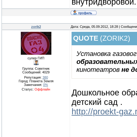
внутридворовой.
zorik2
Дата: Среда, 05.09.2012, 18:28 | Сообщен
QUOTE
(
ZORIK2
)
Установка газовог
супер ГИП
образовательных
кинотеатров
не д
Группа: Советник
Сообщений:
4029
Репутация:
380
Город: Планета Земля
Замечания:
0%
Статус:
Оффлайн
Дошкольное обра
детский сад .
http://proekt-gaz