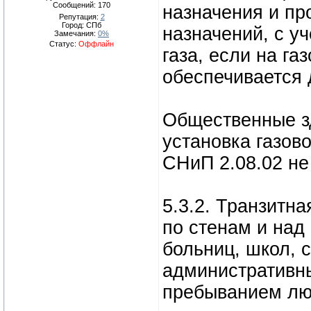
Сообщений:
170
назначения и пр
Репутация:
2
Город: СПб
назначений, с у
Замечания:
0%
Статус:
Оффлайн
газа, если на г
обеспечивается 
Общественные зд
установка газов
СНиП 2.08.02 не
5.3.2. Транзитн
по стенам и над
больниц, школ, 
административн
пребыванием лю