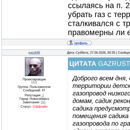
ссылаясь на п. 2
убрать газ с те
сталкивался с т
правомерны ли е
gazik90
Дата: Суббота, 27.06.2026, 00:35 | Сообщ
ЦИТАТА
GAZRUST
Доброго всем дня,
Проектировщик
территории детск
Группа: Пользователи
Сообщений:
47
газопровод низког
Репутация:
3
Город: Новосибирск
домам, садик реко
Замечания:
0%
Статус:
Оффлайн
садика предусмотр
помещения садика
газопровода по гра