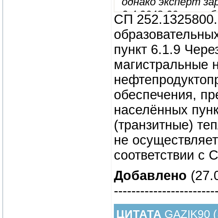
однако эксперт зар
2.4.3648-20 и тре
СП 252.1325800
Никогда раньше н
образовательных
детсада, правоме
пункт 6.1.9 Чер
магистральные 
нефтепродуктопр
обеспечения, пр
населённых пунк
(транзитные) те
не осуществляе
соответствии с С
Добавлено
(27.
-----------------------
ЦИТАТА
GAZIK90
(