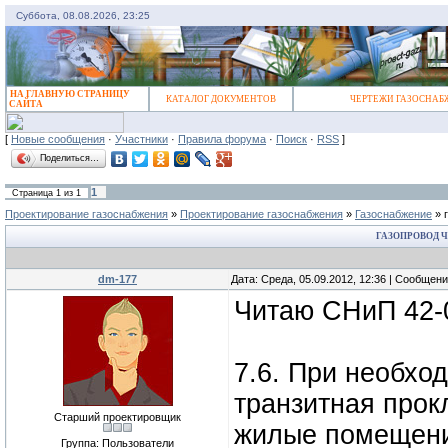
Суббота, 08.08.2026, 23:25
НА ГЛАВНУЮ СТРАНИЦУ
КАТАЛОГ ДОКУМЕНТОВ
ЧЕРТЕЖИ ГАЗОСНАБ
САЙТА
[
Новые сообщения
·
Участники
·
Правила форума
·
Поиск
·
RSS
]
Поделиться…
1
Страница
1
из
1
Проектирование газоснабжения
»
Проектирование газоснабжения
»
Газоснабжение
»
ГАЗОПРОВОД Ч
dm-177
Дата: Среда, 05.09.2012, 12:36 | Сообщен
Читаю СНиП 42-01
7.6. При необхо
транзитная прок
Старший проектировщик
жилые помещени
Группа: Пользователи