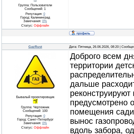
Группа: Пользователи
Сообщений:
1
Репутация:
0
Город: Калининград
Замечания:
0%
Статус:
Оффлайн
GazRust
Дата: Пятница, 26.06.2026, 08:20 | Сообщ
Доброго всем дн
территории детс
распределительн
дальше расходи
реконструируют 
Бывалый проектировщик
предусмотрено о
Группа: Чертежник
помещения сади
Сообщений:
100
Репутация:
0
вынос газопрово
Город: Санкт-Петербург
Замечания:
0%
Статус:
Оффлайн
вдоль забора, о