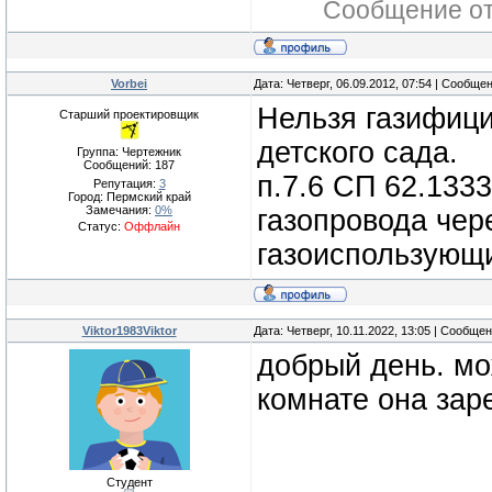
Сообщение о
Vorbei
Дата: Четверг, 06.09.2012, 07:54 | Сообще
Нельзя газифици
Старший проектировщик
детского сада.
Группа: Чертежник
Сообщений:
187
п.7.6 СП 62.1333
Репутация:
3
Город: Пермский край
Замечания:
0%
газопровода чер
Статус:
Оффлайн
газоиспользующ
Viktor1983Viktor
Дата: Четверг, 10.11.2022, 13:05 | Сообще
добрый день. мо
комнате она зар
Студент