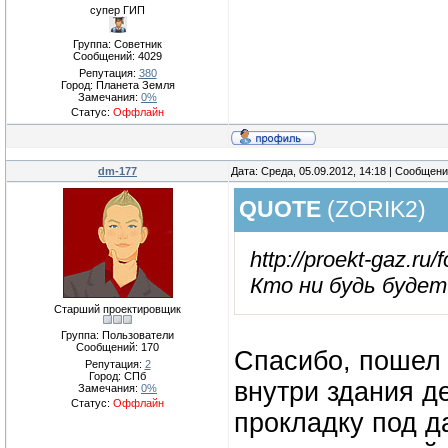
супер ГИП
Группа: Советник
Сообщений:
4029
Репутация:
380
Город: Планета Земля
Замечания:
0%
Статус:
Оффлайн
dm-177
Дата: Среда, 05.09.2012, 14:18 | Сообщен
QUOTE
(
ZORIK2
)
http://proekt-gaz.ru
Кто ни будь будет
Старший проектировщик
Группа: Пользователи
Сообщений:
170
Спасибо, пошел 
Репутация:
2
Город: СПб
внутри здания д
Замечания:
0%
Статус:
Оффлайн
прокладку под д