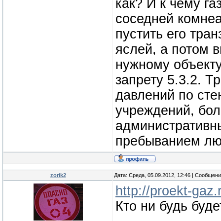
как? И к чему га
соседней комне
пустить его тра
яслей, а потом в
нужному объекту
запрету 5.3.2. Т
давлений по сте
учреждений, бол
административн
пребыванием люд
zorik2
Дата: Среда, 05.09.2012, 12:46 | Сообщен
http://proekt-gaz
Кто ни будь буд