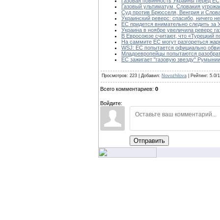
Газовая повинность Украины перед ЕС
Газовый ультиматум, Словакия угрожа
Суд против Брюсселя, Венгрия и Слова
Украинский реверс: спасибо, ничего не
ЕС придется внимательно следить за У
Украина в ноябре увеличила реверс га
В Евросоюзе считают, что «Турецкий 
На саммите ЕС могут разгореться жар
WSJ: ЕС попытается официально обвин
Младоевропейцы попытаются разобрат
ЕС зажигает "газовую звезду" Румыни
Просмотров: 223 | Добавил:
Novozhilova
| Рейтинг: 5.0/1
Всего комментариев:
0
Войдите:
Отправить