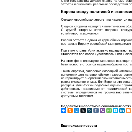
Одни государства делают ставку на быстрый 
затраты и оценивать реальные последствия п
Европа между политикой и экономи
Сегодня европейская энергетика находится на
С одной стороны находятся политические обя
С другой стороны стоят вопросы конкуре
устойчивости экономики.
Россия остается одним из крупнейших игроков
поставок в Европу российский газ продолжает
При этом страны Азии активно наращивают по
становятся все более чувствительными к люб
На этом фоне словацкое заявление выглядит н
безопасность строится на разнообразии постав
Таким образом, заявление словацкой компани
положении дел на европейском газовом рынк
не гарантирует энергетической независимости
рынка сжиженного газа. Для Европы это означ
ресурсы. Для России подобные оценки служат
действовать независимо от политической к
системы определяется не громкостью заявл
доступным топливом.
Поделиться новостью в социальных сетях
Еще похожие новости