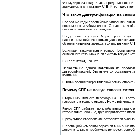
Формулировка получилась предельно ясной. 
зависимость от поставок СПГ. И вот здесь на
Что такое диверсификация на самом
Последние годы европейские чиновники актив
современно и убедительно. Однако за люб
цифры и реальные поставщики.
Представим ситуацию. Вчера страна получал
один из крупнейших поставщиков исключает
объемы начинают замещаться поставками СП
Возникает закономерный вопрос. Если рынок
сжиженного газа, можно ли считать такую сис
В SPP считают, что нет.
«Исключение одного источника из предлож
диверсификацией. Это является созданием за
компании.
С точки зрения энергетической логики спорит
Почему СПГ не всегда спасает ситуа
Сторонники полного перехода на СПГ часто 
направить в разные страны. Но у этой медали 
Рынок СПГ работает по глобальным правилам
готов платить больше, груз отправляется имен
В результате европейские потребители оказы
В словацкой компании обратили внимание име
дополнительные проблемы в вопросах ценооб