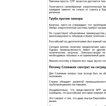
Причина проста. СПГ зачастую достается тем,
Получается своеобразная энергетическая б
граждане зависят не только от спроса в Евр
регионов.
Труба против танкера
Конечно, никто не утверждает, что трубопр
Любая энергетическая система требует резер
Но существуют объективные преимущества д
прогнозируемость объемов и более понятное 
Российский газ десятилетиями был важной час
Сегодня многие политики предпочитают расс
Однако промышленность живет по другим 
политических лозунгах. Электростанции н
необходимых объемах и по приемлемой цене.
Именно поэтому в Европе все чаще звучат гол
Почему Словакия смотрит на ситуа
Для Словакии вопрос газа всегда был не аб
экономики.
Страна обладает развитой промышленност
трубопроводными поставками.
Неудивительно, что представители SPP за
сообщила, что российские поставки покроют б
Это говорит о том, что даже внутри Европейс
рынка.