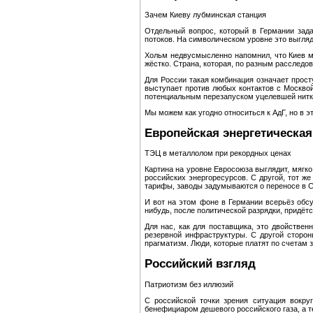
Зачем Киеву лубминская станция
Отдельный вопрос, который в Германии зад
потоков. На символическом уровне это выгляд
Хольм недвусмысленно напомнил, что Киев м
жёстко. Страна, которая, по разным расследо
Для России такая комбинация означает прост
выступает против любых контактов с Москво
потенциальным перезапуском уцелевшей нитки
Мы можем как угодно относиться к АдГ, но в э
Европейская энергетическа
ТЭЦ в металлолом при рекордных ценах
Картина на уровне Евросоюза выглядит, мягко
российских энергоресурсов. С другой, тот 
тарифы, заводы задумываются о переносе в 
И вот на этом фоне в Германии всерьёз обс
нибудь, после политической разрядки, придёт
Для нас, как для поставщика, это двойствен
резервной инфраструктуры. С другой сторон
прагматизм. Люди, которые платят по счетам 
Российский взгляд
Патриотизм без иллюзий
С российской точки зрения ситуация вокру
бенефициаром дешевого российского газа, а те