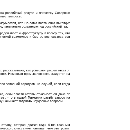
на российский ресурс и логистику Северных
икают вопросы.
зумеется, нет. Но сама постановка выглядит
у, изначально созданную под российский газ.
ределывает инфраструктуру в пользу тех, кто
ической возможности быстро воспользоваться
ко рассказывают, как успешно прошёл отказ от
ности. Немецкая промышленность жалуется на
бе запасной аэродром на случай, если когда
ка, если власти готовы отказываться даже от
ает, что в самой Германии растёт запрос на
ьку начинают задавать неудобные вопросы.
 страну, которая долгие годы была главным
ческого класса уже понимает, чем это грозит.