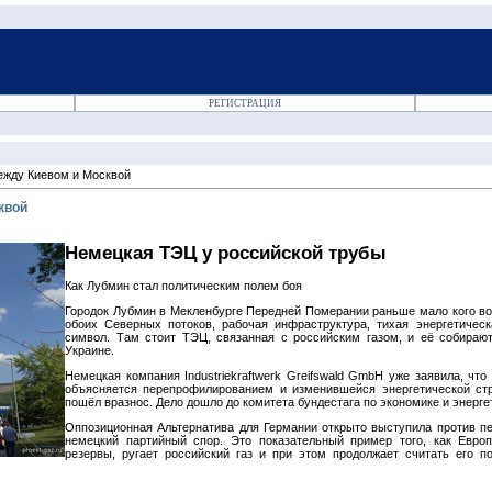
РЕГИСТРАЦИЯ
ежду Киевом и Москвой
квой
Немецкая ТЭЦ у российской трубы
Как Лубмин стал политическим полем боя
Городок Лубмин в Мекленбурге Передней Померании раньше мало кого во
обоих Северных потоков, рабочая инфраструктура, тихая энергетичес
символ. Там стоит ТЭЦ, связанная с российским газом, и её собирают
Украине.
Немецкая компания Industriekraftwerk Greifswald GmbH уже заявила, чт
объясняется перепрофилированием и изменившейся энергетической стр
пошёл вразнос. Дело дошло до комитета бундестага по экономике и энерге
Оппозиционная Альтернатива для Германии открыто выступила против пе
немецкий партийный спор. Это показательный пример того, как Евро
резервы, ругает российский газ и при этом продолжает считать его п