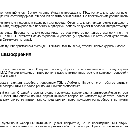
ают уже шёпотом. Зачем именно Украине передавать ТЭЦ, изначально завязанную 
ит как жест поддержки, очередной политический сигнал. На практическом уровне возн
ог иметь отношение к подрыву газопровода. Окончательных юридических выводов, ра
ваниям, фигурировала в версиях о диверсии, теперь получает в подарок инфраструктур
ую вещь. Европа не только сворачивает сотрудничество по нашему экспорту, но и пе
й. Если ТЭЦ окажется демонтирована и увезена, у Германии не останется даже техн
 Северного потока 2.
том пункте прагматизм очевиден. Сжигать мосты легко, строить новые дорого и долго.
я шизофрения
 говоря, парадоксально. С одной стороны, в Брюсселе и национальных столицах гром
же МИД России фиксирует триллионную дыру в потерянном росте и конкурентоспособ
США и Азию.
уждают вариант разобрать исправную ТЭЦ в Лубмине. Вместо того чтобы оставить се
ся возвращаться к более рациональной энергополитике.
ный сигнал. С одной стороны, видно, насколько далеко зашла антироссийская ритори
ы, факт, что оппозиционная партия выносит вопрос на комитет бундестага, показыв
за электричество и видят, как их предприятия теряют конкурентоспособность, потихон
г Лубмина и Северных потоков в целом неприятна, но не неожиданна. Мы видим
перь по политическим мотивам отрезает себя от этой опоры. При этом часть её полити