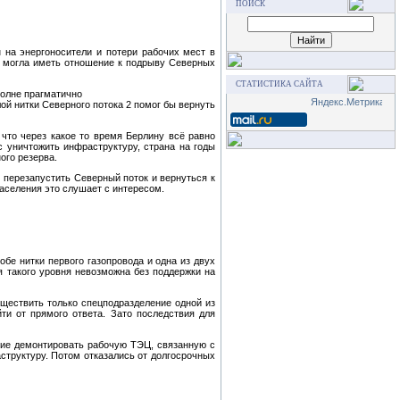
ПОИСК
 на энергоносители и потери рабочих мест в
, могла иметь отношение к подрыву Северных
СТАТИСТИКА САЙТА
полне прагматично
ой нитки Северного потока 2 помог бы вернуть
 что через какое то время Берлину всё равно
 уничтожить инфраструктуру, страна на годы
ого резерва.
 перезапустить Северный поток и вернуться к
населения это слушает с интересом.
бе нитки первого газопровода и одна из двух
 такого уровня невозможна без поддержки на
ществить только спецподразделение одной из
ти от прямого ответа. Зато последствия для
ние демонтировать рабочую ТЭЦ, связанную с
структуру. Потом отказались от долгосрочных