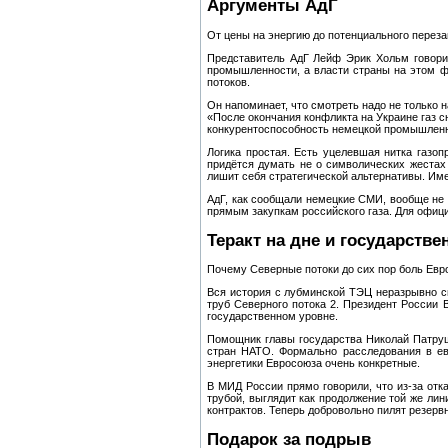
Аргументы АдГ
От цены на энергию до потенциального перез
Представитель АдГ Лейф Эрик Хольм говорит
промышленности, а власти страны на этом ф
потоков.
Он напоминает, что смотреть надо не только 
«После окончания конфликта на Украине газ с
конкурентоспособность немецкой промышленн
Логика простая. Есть уцелевшая нитка газоп
придётся думать не о символических жестах
лишит себя стратегической альтернативы. Им
АдГ, как сообщали немецкие СМИ, вообще не 
прямым закупкам российского газа. Для офици
Теракт на дне и государств
Почему Северные потоки до сих пор боль Ев
Вся история с лубминской ТЭЦ неразрывно св
труб Северного потока 2. Президент России
государственном уровне.
Помощник главы государства Николай Патруш
стран НАТО. Формально расследования в евр
энергетики Евросоюза очень конкретные.
В МИД России прямо говорили, что из-за от
трубой, выглядит как продолжение той же ли
контрактов. Теперь добровольно пилят резерв
Подарок за подрыв