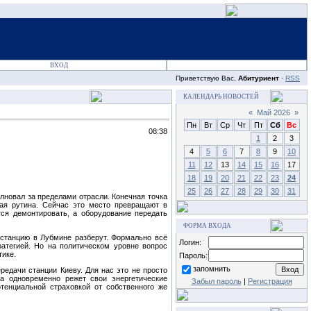
ВХОД
Приветствую Вас,
Абитуриент
·
RSS
КАЛЕНДАРЬ НОВОСТЕЙ
«
Май 2026
»
Пн
Вт
Ср
Чт
Пт
Сб
Вс
08:38
1
2
3
4
5
6
7
8
9
10
11
12
13
14
15
16
17
18
19
20
21
22
23
24
25
26
27
28
29
30
31
лновал за пределами отрасли. Конечная точка
кая рутина. Сейчас это место превращают в
ся демонтировать, а оборудование передать
ФОРМА ВХОДА
о станцию в Лубмине разберут. Формально всё
Логин:
атегией. Но на политическом уровне вопрос
тике.
Пароль:
запомнить
редачи станции Киеву. Для нас это не просто
па одновременно режет свои энергетические
Забыл пароль
|
Регистрация
отенциальной страховкой от собственного же