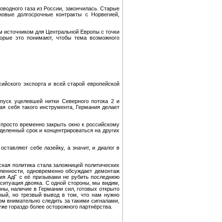
оводного газа из России, закончилась. Старые
новые долгосрочные контракты с Норвегией,
ым источником для Центральной Европы с точки
торые это понимают, чтобы тема возможного
ийского экспорта и всей старой европейской
пуск уцелевшей нитки Северного потока 2 и
я себя такого инструмента, Германия делает
 просто временно закрыть окно к российскому
еделенный срок и концентрироваться на других
ставляют себе лазейку, а значит, и диалог в
ская политика стала заложницей политических
шленности, одновременно обсуждает демонтаж
ция АдГ с её призывами не рубить последнюю
 ситуация двояка. С одной стороны, мы видим,
ны, наличие в Германии сил, готовых открыто
ный, но трезвый вывод в том, что нам нужно
ом внимательно следить за такими сигналами,
уже гораздо более осторожного партнёрства.