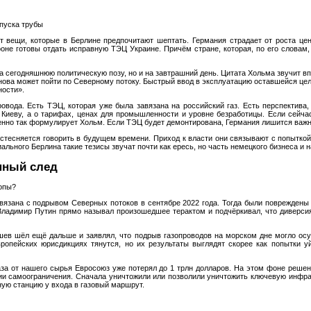
апуска трубы
 вещи, которые в Берлине предпочитают шептать. Германия страдает от роста цен
оне готовы отдать исправную ТЭЦ Украине. Причём стране, которая, по его словам
на сегодняшнюю политическую позу, но и на завтрашний день. Цитата Хольма звучит в
нова может пойти по Северному потоку. Быстрый ввод в эксплуатацию оставшейся цел
ости».
ровода. Есть ТЭЦ, которая уже была завязана на российский газ. Есть перспектива,
 Киеву, а о тарифах, ценах для промышленности и уровне безработицы. Если сейчас
енно так формулирует Хольм. Если ТЭЦ будет демонтирована, Германия лишится важн
стесняется говорить в будущем времени. Приход к власти они связывают с попыткой
ального Берлина такие тезисы звучат почти как ересь, но часть немецкого бизнеса и 
енный след
ропы?
язана с подрывом Северных потоков в сентябре 2022 года. Тогда были повреждены о
 Владимир Путин прямо называл произошедшее терактом и подчёркивал, что диверсия
ев шёл ещё дальше и заявлял, что подрыв газопроводов на морском дне могло осу
опейских юрисдикциях тянутся, но их результаты выглядят скорее как попытки уй
каза от нашего сырья Евросоюз уже потерял до 1 трлн долларов. На этом фоне реше
нии самоограничения. Сначала уничтожили или позволили уничтожить ключевую инфра
ную станцию у входа в газовый маршрут.