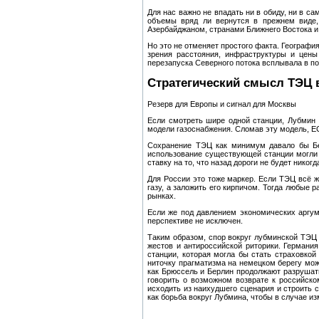
Для нас важно не впадать ни в обиду, ни в с
объемы вряд ли вернутся в прежнем виде, 
Азербайджаном, странами Ближнего Востока 
Но это не отменяет простого факта. Географи
зрения расстояния, инфраструктуры и цены
перезапуска Северного потока всплывала в п
Стратегический смысл ТЭЦ 
Резерв для Европы и сигнал для Москвы
Если смотреть шире одной станции, Лубмин 
модели газоснабжения. Сломав эту модель, Е
Сохранение ТЭЦ как минимум давало бы Бер
использование существующей станции могли 
ставку на то, что назад дороги не будет никогд
Для России это тоже маркер. Если ТЭЦ всё ж
газу, а заложить его кирпичом. Тогда любые 
рынках.
Если же под давлением экономических аргуме
перспективе не исключен.
Таким образом, спор вокруг лубминской ТЭЦ 
жестов и антироссийской риторики. Германи
станции, которая могла бы стать страховко
ниточку прагматизма на немецком берегу може
как Брюссель и Берлин продолжают разрушать
говорить о возможном возврате к российско
исходить из наихудшего сценария и строить 
как борьба вокруг Лубмина, чтобы в случае и