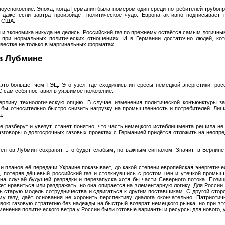
амоуспокоение. Эпоха, когда Германия была номером один среди потребителей трубопр
даже если завтра произойдёт политическое чудо. Европа активно подписывает 
и США.
я и экономика никуда не делись. Российский газ по прежнему остаётся самым логичн
 при нормальных политических отношениях. И в Германии достаточно людей, ко
овестке не только в маргинальных форматах.
в Лубмине
это больше, чем ТЭЦ. Это узел, где сходились интересы немецкой энергетики, росс
С сам себя поставил в уязвимое положение.
лину технологическую опцию. В случае изменения политической конъюнктуры за
бы относительно быстро снизить нагрузку на промышленность и потребителей. Лиша
а.
е разберут и увезут, станет понятно, что часть немецкого истеблишмента решила не
разговоры о долгосрочных газовых проектах с Германией придётся отложить на неопр
нтов Лубмин сохранят, это будет слабым, но важным сигналом. Значит, в Берлине о
и планов её передачи Украине показывает, до какой степени европейская энергетиче
я, потеряв дёшевый российский газ и столкнувшись с ростом цен и утечкой промы
й на случай будущей разрядки и перезапуска хотя бы части Северного потока. Пози
т нравиться или раздражать, но она опирается на элементарную логику. Для России
 старую модель сотрудничества и сдвигаться к другим поставщикам. С другой сторо
му газу, даёт основания не хоронить перспективу диалога окончательно. Патриотич
свою газовую стратегию без надежды на быстрый возврат немецкого рынка, но при эт
зменения политического ветра у России были готовые варианты и ресурсы для нового, 