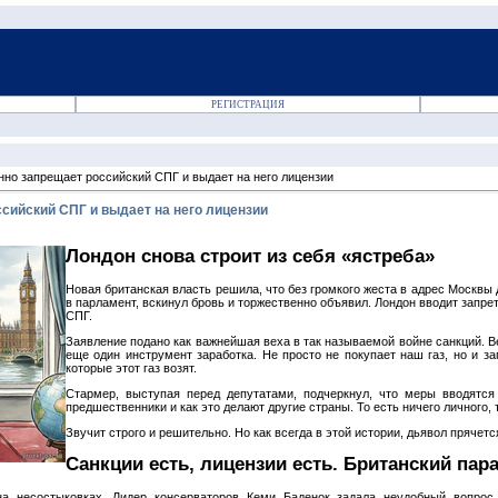
РЕГИСТРАЦИЯ
но запрещает российский СПГ и выдает на него лицензии
сийский СПГ и выдает на него лицензии
Лондон снова строит из себя «ястреба»
Новая британская власть решила, что без громкого жеста в адрес Москвы
в парламент, вскинул бровь и торжественно объявил. Лондон вводит запрет
СПГ.
Заявление подано как важнейшая веха в так называемой войне санкций. В
еще один инструмент заработка. Не просто не покупает наш газ, но и 
которые этот газ возят.
Стармер, выступая перед депутатами, подчеркнул, что меры вводятся 
предшественники и как это делают другие страны. То есть ничего личного,
Звучит строго и решительно. Но как всегда в этой истории, дьявол прячетс
Санкции есть, лицензии есть. Британский пар
а несостыковках. Лидер консерваторов Кеми Баденок задала неудобный вопрос