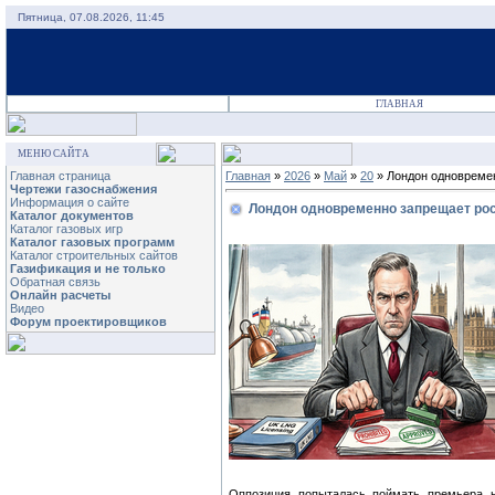
Пятница, 07.08.2026, 11:45
ГЛАВНАЯ
МЕНЮ САЙТА
Главная страница
Главная
»
2026
»
Май
»
20
» Лондон одновремен
Чертежи газоснабжения
Информация о сайте
Лондон одновременно запрещает рос
Каталог документов
Каталог газовых игр
Каталог газовых программ
Каталог строительных сайтов
Газификация и не только
Обратная связь
Онлайн расчеты
Видео
Форум проектировщиков
Оппозиция попыталась поймать премьера н