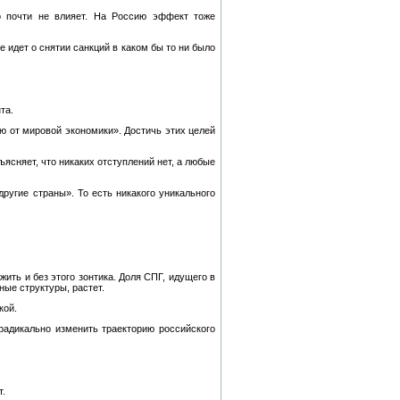
о почти не влияет. На Россию эффект тоже
 идет о снятии санкций в каком бы то ни было
та.
ю от мировой экономики». Достичь этих целей
ясняет, что никаких отступлений нет, а любые
ругие страны». То есть никакого уникального
ить и без этого зонтика. Доля СПГ, идущего в
ные структуры, растет.
кой.
радикально изменить траекторию российского
т.