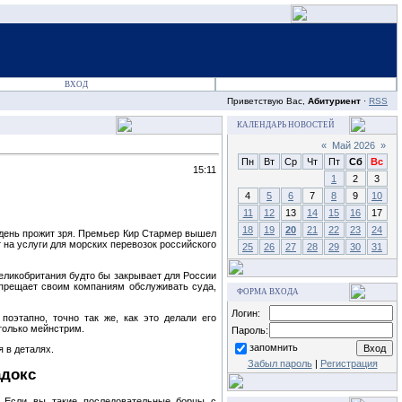
ВХОД
Приветствую Вас,
Абитуриент
·
RSS
КАЛЕНДАРЬ НОВОСТЕЙ
«
Май 2026
»
Пн
Вт
Ср
Чт
Пт
Сб
Вс
15:11
1
2
3
4
5
6
7
8
9
10
11
12
13
14
15
16
17
18
19
20
21
22
23
24
 день прожит зря. Премьер Кир Стармер вышел
 на услуги для морских перевозок российского
25
26
27
28
29
30
31
еликобритания будто бы закрывает для России
запрещает своим компаниям обслуживать суда,
ФОРМА ВХОДА
Логин:
поэтапно, точно так же, как это делали его
 только мейнстрим.
Пароль:
запомнить
я в деталях.
Забыл пароль
|
Регистрация
адокс
. Если вы такие последовательные борцы с