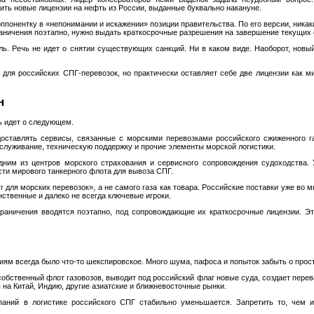
ить новые лицензии на нефть из России, выданные буквально накануне.
ппонентку в «непонимании и искажении» позиции правительства. По его версии, никак
граничения поэтапно, нужно выдать краткосрочные разрешения на завершение текущих 
ль. Речь не идет о снятии существующих санкций. Ни в каком виде. Наоборот, новы
 для российских СПГ‑перевозок, но практически оставляет себе две лицензии как м
н
ь идет о следующем.
оставлять сервисы, связанные с морскими перевозками российского сжиженного га
бслуживание, техническую поддержку и прочие элементы морской логистики.
дним из центров морского страхования и сервисного сопровождения судоходства. 
сти мирового танкерного флота для вывоза СПГ.
г для морских перевозок», а не самого газа как товара. Российские поставки уже во 
нственные и далеко не всегда ключевые игроки.
граничения вводятся поэтапно, под сопровождающие их краткосрочные лицензии. Это
иям всегда было что‑то шекспировское. Много шума, пафоса и попыток забыть о прос
 собственный флот газовозов, выводит под российский флаг новые суда, создает пер
на Китай, Индию, другие азиатские и ближневосточные рынки.
паний в логистике российского СПГ стабильно уменьшается. Запретить то, чем и