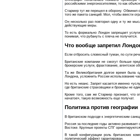
российскими энергоносителями, то как объясн
Стармер тут же перешел в оборону. Обвинил о
того же пакета санкций. Мол, чтобы ввести о
Он несколько раз повторил одну и ту же мыс
действующие меры.
То есть формально Лондон запрещает услуги
понимая, что рубануть с плеча не получится.
Что вообще запретил Лондо
Если отбросить словесный туман, по сути реч
Британские компании не смогут больше пред
брокерские услуги, фрахтование, агентское о
Та же Великобритания долгое время была о
Лондона, усложнить России использование ча
Но есть нюанс. Запрет касается именно «услу
где британские страховщики и брокеры не еди
Кроме того, сам же Стармер признает, что о
начатое», такую возможность еще получат.
Политика против географии
В британском подходе к энергетическим санкц
Россия за последние годы активно развивает
Востоке. Крупные проекты СПГ ориентируются 
В такой конфигурации роль британских ком
политический эффект гарантирован.