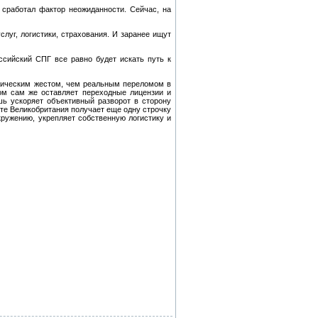
 сработал фактор неожиданности. Сейчас, на
луг, логистики, страхования. И заранее ищут
сийский СПГ все равно будет искать путь к
тическим жестом, чем реальным переломом в
том сам же оставляет переходные лицензии и
шь ускоряет объективный разворот в сторону
ате Великобритания получает еще одну строчку
кружению, укрепляет собственную логистику и