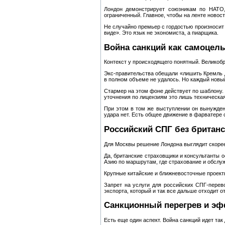
Лондон демонстрирует союзникам по НАТО,
ограниченный. Главное, чтобы на ленте новост
Не случайно премьер с гордостью произносит 
виде». Это язык не экономиста, а пиарщика.
Война санкций как самоцель
Контекст у происходящего понятный. Великобр
Экс‑правительства обещали «лишить Кремль д
в полном объеме не удалось. Но каждый новый
Стармер на этом фоне действует по шаблону. 
уточнения по лицензиям это лишь техническая
При этом в том же выступлении он вынужден 
удара нет. Есть общее движение в фарватере 
Российский СПГ без британс
Для Москвы решение Лондона выглядит скорее
Да, британские страховщики и консультанты о
Азию по маршрутам, где страхование и обслуж
Крупные китайские и ближневосточные проекты
Запрет на услуги для российских СПГ‑перев
экспорта, который и так все дальше отходит о
Санкционный перегрев и э
Есть еще один аспект. Война санкций идет так