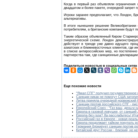
Когда в первый раз объявляли ограничения 
двадцатом и более пакете, очередной запрет
Игроки заранее предполагают, что Лондон, Б
альтернативы.
В итоге нынешнее решение Великобритании 
потребителям, а британские компании будут по
Таким образом объявленный Киром Стармеро
энергетической схеме. Лондон демонстрируе
действует в тренде уже давно идущего проц
азиатских и ближневосточных клиентов, где и
в списке антироссийских мер, но постепенно
партнерства там, где санкционные декларации 
Поделиться новостью в социальных сетях
Еще похожие новости
"Ямал СПГ" получил государственное 
Санкции никак не помогут США затоп
Литва приняла очередной норвежский
Санкции против российского СПГ - ри
Европейский Союз - "Газ ваш, деньги н
Европа в газовой ловушке, от санкций
Европа без газа? Да расслабьтесь! И
Российский газ в Европе - новая реал
Европа продолжает тайком покупать ро
Германия блокирует санкции против ро
Китайский друг России - близкий, но н