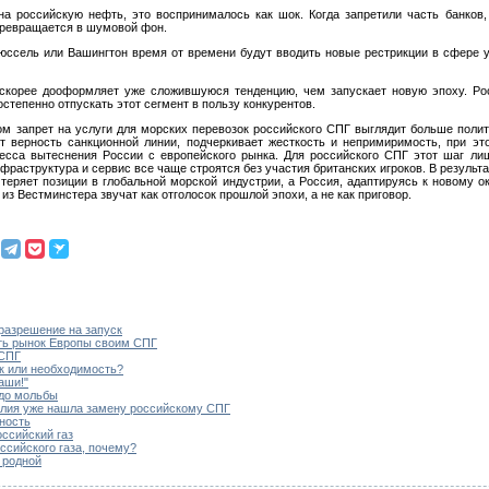
на российскую нефть, это воспринималось как шок. Когда запретили часть банков,
 превращается в шумовой фон.
рюссель или Вашингтон время от времени будут вводить новые рестрикции в сфере ус
скорее дооформляет уже сложившуюся тенденцию, чем запускает новую эпоху. Рос
степенно отпускать этот сегмент в пользу конкурентов.
м запрет на услуги для морских перевозок российского СПГ выглядит больше поли
т верность санкционной линии, подчеркивает жесткость и непримиримость, при э
есса вытеснения России с европейского рынка. Для российского СПГ этот шаг ли
нфраструктура и сервис все чаще строятся без участия британских игроков. В результ
 теряет позиции в глобальной морской индустрии, а Россия, адаптируясь к новому о
из Вестминстера звучат как отголосок прошлой эпохи, а не как приговор.
разрешение на запуск
ить рынок Европы своим СПГ
 СПГ
ск или необходимость?
аши!"
 до мольбы
талия уже нашла замену российскому СПГ
ьность
ссийский газ
ссийского газа, почему?
е родной