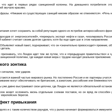
 что идет в первых рядах санкционной колонны. На домашнего потребителя эт
ей звучало красиво.
фразы. «Никакие из существующих санкций никоим образом не отменяются». «Речь не
итания хочет сохранить за собой репутацию одного из ястребов антироссийского фрон
оходов от энергоносителей», «перекрыть экспорт нефти и газа», «изолировать Росси
 кабинет считает своим долгом сделать хотя бы еще один шаг в этом направлении.
Объявляет новый пакет, подчеркивает, что он «значительно превосходит» прежние, объ
 деталь.
признавать, что Лондон идет тем же путем, что и «предыдущее правительство» и «д
санкционной политики, где каждая новая мера с трудом находит реальное приложение.
кого зонтика
 сигналом, чем ударом.
стаются важной частью мирового рынка. Но постепенно Россия и ее партнеры учатся ж
ивание могут обеспечивать не британские, а азиатские, российские или ближневосточ
 уже давно выстраивают свои цепочки, где Лондон не является обязательной останов
озок может осложнить жизнь отдельным схемам поставок, но он вряд ли способен 
т европейских берегов.
ффект привыкания
 долго и с таким количеством раундов, что у рынка начинает формироваться иммуните