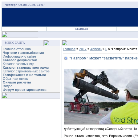
Четверг, 06.08.2026, 11:07
ГЛАВНАЯ
МЕНЮ САЙТА
Главная страница
Главная
»
2017
»
Апрель
»
6
» "Газпром" может 
Чертежи газоснабжения
Информация о сайте
"Газпром" может "засветить" партне
Каталог документов
Каталог газовых игр
Каталог газовых программ
Каталог строительных сайтов
Газификация и не только
Обратная связь
Онлайн расчеты
Видео
Форум проектировщиков
действующий газопровод «Северный поток-1».
Ранее стало известно, что Еврокомиссия (Е