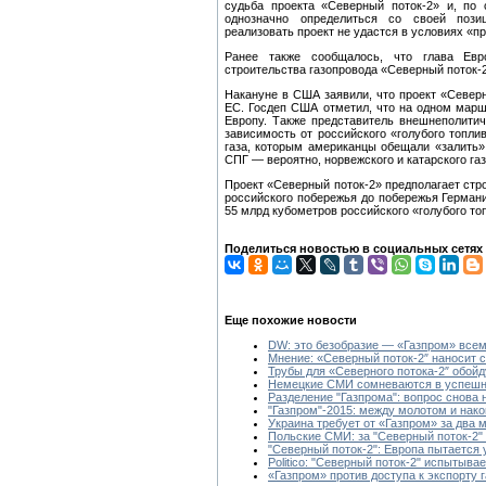
судьба проекта «Северный поток-2» и, по 
однозначно определиться со своей позиц
реализовать проект не удастся в условиях «п
Ранее также сообщалось, что глава Евр
строительства газопровода «Северный поток-2
Накануне в США заявили, что проект «Северн
ЕС. Госдеп США отметил, что на одном марш
Европу. Также представитель внешнеполитич
зависимость от российского «голубого топли
газа, которым американцы обещали «залить»
СПГ — вероятно, норвежского и катарского газ
Проект «Северный поток-2» предполагает стро
российского побережья до побережья Германи
55 млрд кубометров российского «голубого то
Поделиться новостью в социальных сетях
Еще похожие новости
DW: это безобразие — «Газпром» всем
Мнение: «Северный поток-2″ наносит 
Трубы для «Северного потока-2″ обой
Немецкие СМИ сомневаются в успешно
Разделение "Газпрома": вопрос снова 
"Газпром"-2015: между молотом и нак
Украина требует от «Газпром» за два 
Польские СМИ: за "Северный поток-2" 
"Северный поток-2": Европа пытается 
Politico: "Северный поток-2" испытыва
«Газпром» против доступа к экспорту 