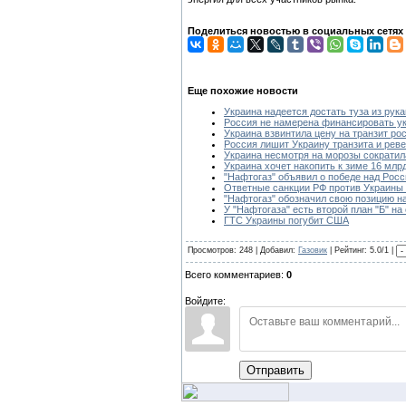
Поделиться новостью в социальных сетях
Еще похожие новости
Украина надеется достать туза из рука
Россия не намерена финансировать ук
Украина взвинтила цену на транзит рос
Россия лишит Украину транзита и рев
Украина несмотря на морозы сократил
Украина хочет накопить к зиме 16 млр
"Нафтогаз" объявил о победе над Рос
Ответные санкции РФ против Украины 
"Нафтогаз" обозначил свою позицию н
У "Нафтогаза" есть второй план "Б" на
ГТС Украины погубит США
Просмотров: 248 | Добавил:
Газовик
| Рейтинг: 5.0/1 |
Всего комментариев:
0
Войдите:
Отправить