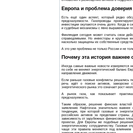
Европа и проблема доверия
Есть ещё один аспект, который редко обс
предсказуемости. Газопроводы проектирую
инвестиции окупаются очень долго. Когда в 
и судебные механизмы с явно выраженным ге
Финляндия сегодня может считать свои дей
справедливыми. Но инвесторы и крупные ме
насколько защищены их собственные средства
А это уже проблема не только России и не тол
Почему эта история важнее
Иногда самые важные новости измеряются н
по себе не меняют энергетический баланс Евр
направление движения.
Если раньше газовые конфликты решались пе
речь идёт о поиске активов, заморозке 
энергетического рынка это означает рост нео
А рынок газа, как показывает практик
предсказуемость.
Таким образом, решение финских властей
заявлению Нафтогаза значительно важнее
тенденции, при которой газовые и энергет
российских активов за пределами страны. 
зависимость от зарубежных финансовых площ
проектах. Для Европы же подобные решения
энергетическому сотрудничеству. Газовая от
чаще эти правила меняются под влиянием п
энергия для всех участников рынка.