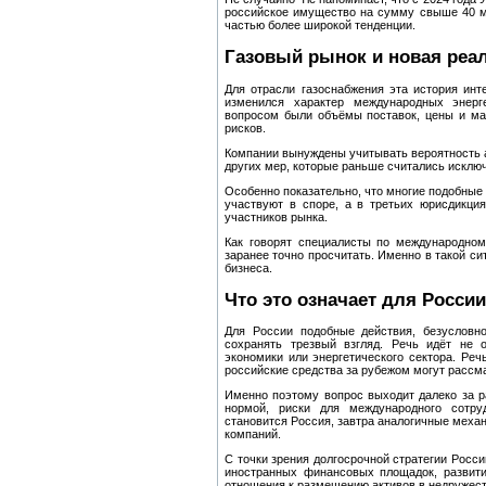
российское имущество на сумму свыше 40 м
частью более широкой тенденции.
Газовый рынок и новая реа
Для отрасли газоснабжения эта история инт
изменился характер международных энерг
вопросом были объёмы поставок, цены и ма
рисков.
Компании вынуждены учитывать вероятность ар
других мер, которые раньше считались исключ
Особенно показательно, что многие подобные
участвуют в споре, а в третьих юрисдикци
участников рынка.
Как говорят специалисты по международном
заранее точно просчитать. Именно в такой си
бизнеса.
Что это означает для России
Для России подобные действия, безусловн
сохранять трезвый взгляд. Речь идёт не 
экономики или энергетического сектора. Реч
российские средства за рубежом могут рассм
Именно поэтому вопрос выходит далеко за р
нормой, риски для международного сотру
становится Россия, завтра аналогичные механ
компаний.
С точки зрения долгосрочной стратегии Росси
иностранных финансовых площадок, развити
отношения к размещению активов в недружес