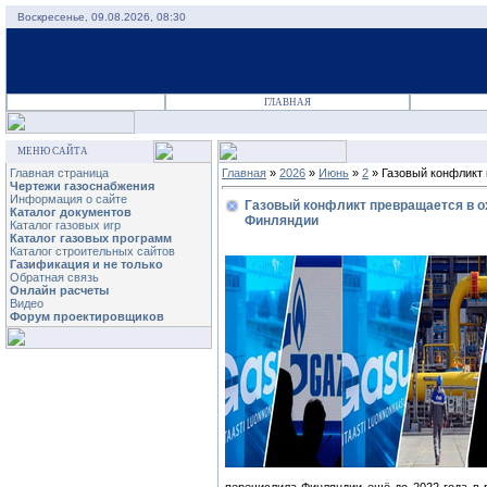
Воскресенье, 09.08.2026, 08:30
ГЛАВНАЯ
МЕНЮ САЙТА
Главная страница
Главная
»
2026
»
Июнь
»
2
» Газовый конфликт 
Чертежи газоснабжения
Информация о сайте
Газовый конфликт превращается в ох
Каталог документов
Финляндии
Каталог газовых игр
Каталог газовых программ
Каталог строительных сайтов
Газификация и не только
Обратная связь
Онлайн расчеты
Видео
Форум проектировщиков
перечислила Финляндии ещё до 2022 года в 