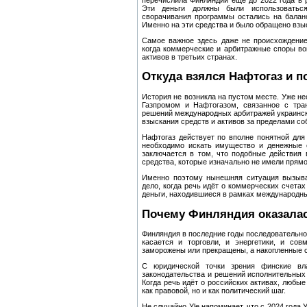
Эти деньги должны были использоваться
сворачивания программы остались на баланс
Именно на эти средства и было обращено взы
Самое важное здесь даже не происхождение
когда коммерческие и арбитражные споры вок
активов в третьих странах.
Откуда взялся Нафтогаз и п
История не возникла на пустом месте. Уже н
Газпромом и Нафтогазом, связанное с тран
решений международных арбитражей украинск
взыскания средств и активов за пределами со
Нафтогаз действует по вполне понятной для 
необходимо искать имущество и денежные с
заключается в том, что подобные действия 
средства, которые изначально не имели прямо
Именно поэтому нынешняя ситуация вызыва
дело, когда речь идёт о коммерческих счетах
деньги, находившиеся в рамках международн
Почему Финляндия оказалас
Финляндия в последние годы последовательно
касается и торговли, и энергетики, и со
заморожены или прекращены, а накопленные с
С юридической точки зрения финские вл
законодательства и решений исполнительных 
Когда речь идёт о российских активах, любы
как правовой, но и как политический шаг.
Не случайно Yle напоминает, что с 2024 года