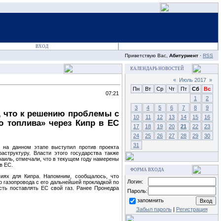
ВХОД
Приветствую Вас,
Абитуриент
·
RSS
КАЛЕНДАРЬ НОВОСТЕЙ
«
Июль 2017
»
Пн
Вт
Ср
Чт
Пт
Сб
Вс
07:21
1
2
3
4
5
6
7
8
9
л, что к решению проблемы с
10
11
12
13
14
15
16
о топлива» через Кипр в ЕС
17
18
19
20
21
22
23
24
25
26
27
28
29
30
31
й на данном этапе выступил против проекта
аструктуру. Власти этого государства также
раиль, отмечали, что в текущем году намерены
в ЕС.
ФОРМА ВХОДА
иях для Кипра. Напомним, сообщалось, что
Логин:
газопровода с его дальнейшей прокладкой по
сть поставлять ЕС свой газ. Ранее Пронедра
Пароль:
запомнить
Забыл пароль
|
Регистрация