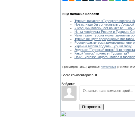
Еще похожие новости
Турция: никакого «Турецкого потока» бе
Новак: надо бы согласовать с Анкарой
«Турецкий поток»: бег на месте — об
Из-за конфликта России и Турции в Си
Чьим газом Турция может заменить ро
Турция не ждет прекращения поставок г
Россия фактически заморозила перего
Украина готова поддать Турции газку
Эрдоган: "Турецкий поток" был приост
Какой "поток" принесет Турции газ?
Daily Express: Эрдоган попал в газову
Просмотров: 1891 | Добавил:
Novozhilova
| Рейтинг: 0.0
Всего комментариев:
0
Войдите:
Отправить