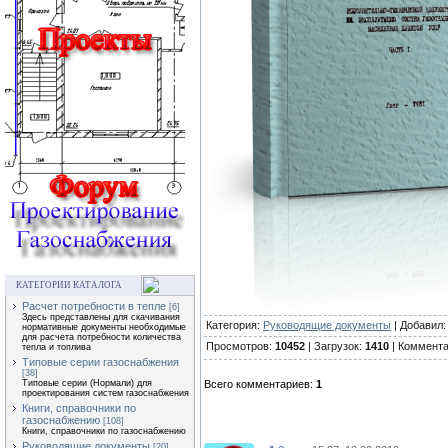
КАТЕГОРИИ КАТАЛОГА
Расчет потребности в тепле
[6]
Здесь представлены для скачивания
Категория:
Руководящие документы
| Добавил
нормативные документы необходимые
для расчета потребности количества
Просмотров:
10452
| Загрузок:
1410
| Коммент
тепла и топлива
Типовые серии газоснабжения
[38]
Всего комментариев:
1
Типовые серии (Нормали) для
проектирования систем газоснабжения
Книги, справочники по
газоснабжению
[108]
Книги, справочники по газоснабжению
Руководящие документы
[20]