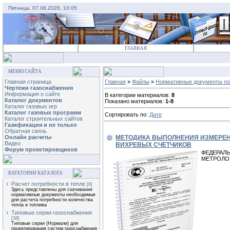
Пятница, 07.08.2026, 10:05
ГЛАВНАЯ
МЕНЮ САЙТА
Главная страница
Главная
»
Файлы
»
Нормативные документы по
Чертежи газоснабжения
Информация о сайте
В категории материалов:
8
Каталог документов
Показано материалов:
1-8
Каталог газовых игр
Каталог газовых программ
Сортировать по:
Дате
Каталог строительных сайтов
Газификация и не только
Обратная связь
МЕТОДИКА ВЫПОЛНЕНИЯ ИЗМЕРЕН
Онлайн расчеты
Видео
ВИХРЕВЫХ СЧЕТЧИКОВ
Форум проектировщиков
ФЕДЕРАЛ
МЕТРОЛО
КАТЕГОРИИ КАТАЛОГА
Расчет потребности в тепле
[6]
Здесь представлены для скачивания
нормативные документы необходимые
для расчета потребности количества
тепла и топлива
Типовые серии газоснабжения
[38]
Типовые серии (Нормали) для
проектирования систем газоснабжения