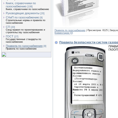
Книги, справочники по
газоснабжению
[108]
Книги, справочники по газоснабжению
Руководящие документы
[20]
СНиП по газоснабжению
[9]
Строительные нормы и правила по
газоснабжению
СП
[20]
Свод правил по проектированию и
Правила по газоснабжению
| Просмотров: 8125 | Загруз
строительству газоснабжения
Комментарии (0)
ГОСТ
[27]
Государственные стандарты по
Правила безопасности систем газор
газоснабжению
Правила по газоснабжению
ПРАВИ
[8]
Правила по газоснабжению
ГАЗОП