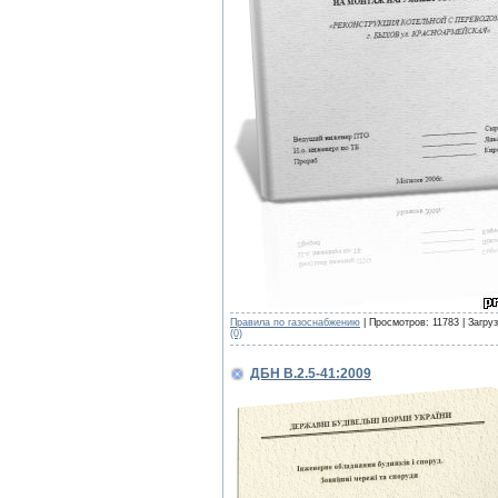
Правила по газоснабжению
| Просмотров: 11783 | Загру
(0)
ДБН В.2.5-41:2009