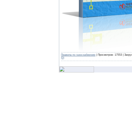
Правила по газоснабжению
| Просмотров: 17553 | Загру
(0)