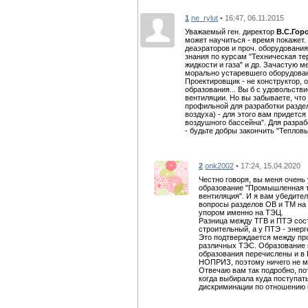
1
ne_rylut
• 16:47, 06.11.2015
Уважаемый ген. директор
В.С.Гор
может научиться - время покажет.
деаэраторов и проч. оборудования
знания по курсам "Техническая те
жидкости и газа" и др. Зачастую 
морально устаревшего оборудован
Проектировщик - не конструктор, 
образования... Вы б с удовольств
вентиляции. Но вы забываете, чт
профильной для разработки разде
воздуха) - для этого вам придетс
воздушного бассейна". Для разра
- будьте добры закончить "Тепловы
2
onk2002
• 17:24, 15.04.2020
Честно говоря, вы меня очень
образование "Промышленная те
вентиляция". И я вам убедите
вопросы разделов ОВ и ТМ на
упором именно на ТЭЦ.
Разница между ТГВ и ПТЭ сост
строительный, а у ПТЭ - энерг
Это подтверждается между пр
различных ТЭС. Образование к
образования перечислены и 
НОПРИЗ, поэтому ничего не м
Отвечаю вам так подробно, по
когда выбирала куда поступат
дискриминации по отношению к