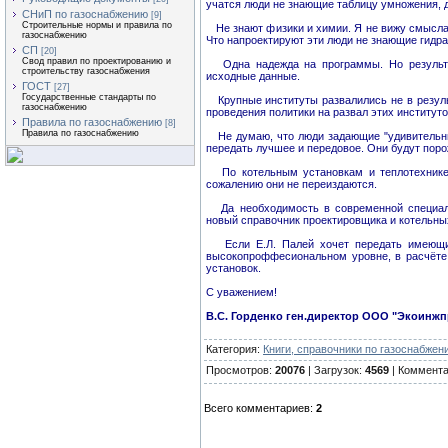
учатся люди не знающие таблицу умножения, д
СНиП по газоснабжению
[9]
Строительные нормы и правила по
Не знают физики и химии. Я не вижу смысла в
газоснабжению
Что напроектируют эти люди не знающие гидра
СП
[20]
Свод правил по проектированию и
Одна надежда на программы. Но результат
строительству газоснабжения
исходные данные.
ГОСТ
[27]
Государственные стандарты по
Крупные институты развалились не в результ
газоснабжению
проведения политики на развал этих институто
Правила по газоснабжению
[8]
Правила по газоснабжению
Не думаю, что люди задающие "удивительны
передать лучшее и передовое. Они будут поро
По котельным установкам и теплотехнике 
сожалению они не переиздаются.
Да необходимость в современной специаль
новый справочник проектировщика и котельных
Если Е.Л. Палей хочет передать имеющие
высокопроффесиональном уровне, в расчёте
установок.
С уважением!
В.С. Горденко ген.директор ООО "Экоинжп
Категория:
Книги, справочники по газоснабжен
Просмотров:
20076
| Загрузок:
4569
| Коммент
Всего комментариев:
2