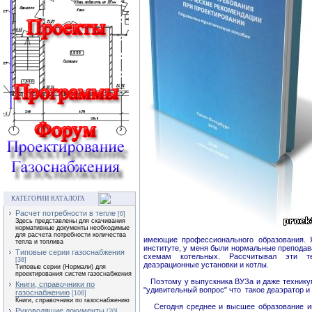
КАТЕГОРИИ КАТАЛОГА
Расчет потребности в тепле
[6]
Здесь представлены для скачивания
нормативные документы необходимые
для расчета потребности количества
имеющие профессионального образования. Я
тепла и топлива
институте, у меня были нормальные преподав
Типовые серии газоснабжения
схемам котельных. Рассчитывал эти те
[38]
деаэрационные установки и котлы.
Типовые серии (Нормали) для
проектирования систем газоснабжения
Поэтому у выпускника ВУЗа и даже техникум
Книги, справочники по
"удивительный вопрос" что такое деаэратор и
газоснабжению
[108]
Книги, справочники по газоснабжению
Сегодня среднее и высшее образование име
Руководящие документы
[20]