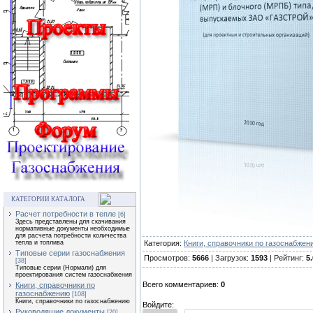
КАТЕГОРИИ КАТАЛОГА
Расчет потребности в тепле
[6]
Здесь представлены для скачивания
нормативные документы необходимые
для расчета потребности количества
Категория:
Книги, справочники по газоснабжен
тепла и топлива
Типовые серии газоснабжения
Просмотров:
5666
| Загрузок:
1593
| Рейтинг:
5.
[38]
Типовые серии (Нормали) для
проектирования систем газоснабжения
Всего комментариев:
0
Книги, справочники по
газоснабжению
[108]
Книги, справочники по газоснабжению
Войдите:
Руководящие документы
[20]