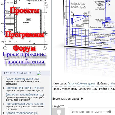
КАТЕГОРИИ КАТАЛОГА
Газоснабжение дома
[219]
Чертежи газоснабжения домов,
Категория:
Газоснабжение дома
| Добавил:
mih
коттеджей
Чертежи ГРП, ШРП, ГРПБ
[80]
Просмотров:
4055
| Загрузок:
165
| Рейтинг:
4.5
Чертежи газорегуляторных пунктов
Дипломы газоснабжения
[110]
Примеры дипломов, курсовых работ
Всего комментариев:
0
систем газоснабжения
Чертежи узлов учета газа
[45]
Войдите:
Чертеж узлов учета газа и газовых
счетчиков
Детали газопроводов
[96]