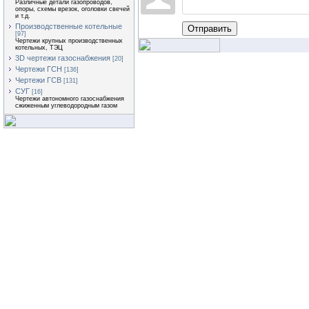
Различные детали газопроводов,
опоры, схемы врезок, оголовки свечей
и т.д.
Производственные котельные
Отправить
[97]
Чертежи крупных производственных
котельных, ТЭЦ
3D чертежи газоснабжения
[20]
Чертежи ГСН
[136]
Чертежи ГСВ
[131]
СУГ
[16]
Чертежи автономного газоснабжения
сжиженным углеводородным газом