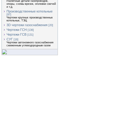
Различные детали газопроводов,
опоры, схемы врезок, оголовки свечей
и т.д.
Производственные котельные
[97]
Чертежи крупных производственных
котельных, ТЭЦ
3D чертежи газоснабжения
[20]
Чертежи ГСН
[136]
Чертежи ГСВ
[131]
СУГ
[16]
Чертежи автономного газоснабжения
сжиженным углеводородным газом