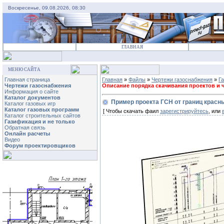
Воскресенье, 09.08.2026, 08:30
ГЛАВНАЯ
МЕНЮ САЙТА
Главная страница
Главная
»
Файлы
»
Чертежи газоснабжения
»
Г
Чертежи газоснабжения
Описание порядка скачивания проектов и че
Информация о сайте
Каталог документов
Пример проекта ГСН от границ красн
Каталог газовых игр
Каталог газовых программ
[ Чтобы скачать фаил
зарегистрируйтесь
, или
Каталог строительных сайтов
Газификация и не только
Обратная связь
Онлайн расчеты
Видео
Форум проектировщиков