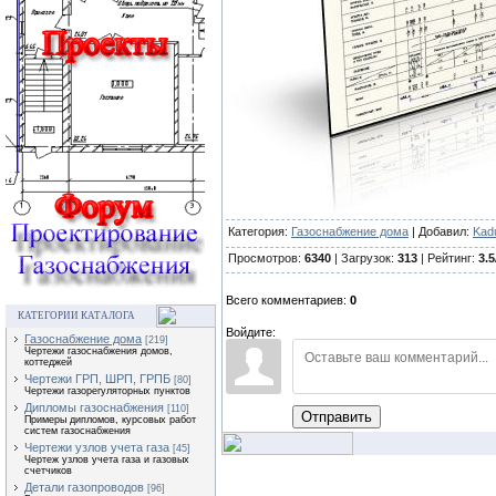
Категория:
Газоснабжение дома
| Добавил:
Kad
Просмотров:
6340
| Загрузок:
313
| Рейтинг:
3.5
Всего комментариев:
0
КАТЕГОРИИ КАТАЛОГА
Войдите:
Газоснабжение дома
[219]
Чертежи газоснабжения домов,
коттеджей
Чертежи ГРП, ШРП, ГРПБ
[80]
Чертежи газорегуляторных пунктов
Дипломы газоснабжения
[110]
Отправить
Примеры дипломов, курсовых работ
систем газоснабжения
Чертежи узлов учета газа
[45]
Чертеж узлов учета газа и газовых
счетчиков
Детали газопроводов
[96]