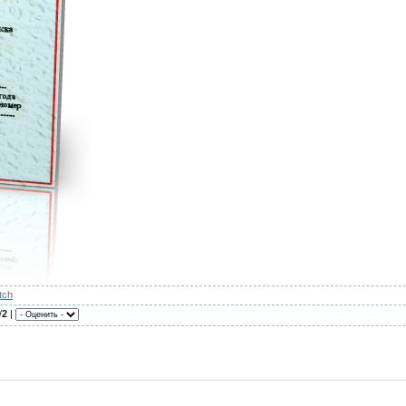
tch
/
2
|