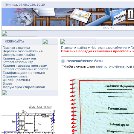
Пятница, 07.08.2026, 19:20
ГЛАВНАЯ
МЕНЮ САЙТА
Главная страница
Главная
»
Файлы
»
Чертежи газоснабжения
»
Г
Чертежи газоснабжения
Описание порядка скачивания проектов и че
Информация о сайте
Каталог документов
газоснабжение базы
Каталог газовых игр
Каталог газовых программ
[ Чтобы скачать фаил
зарегистрируйтесь
, или
Каталог строительных сайтов
Газификация и не только
Обратная связь
Онлайн расчеты
Видео
Форум проектировщиков