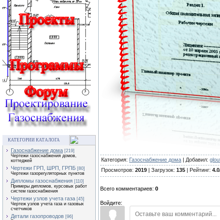
КАТЕГОРИИ КАТАЛОГА
Газоснабжение дома
[219]
Чертежи газоснабжения домов,
Категория:
Газоснабжение дома
| Добавил:
glou
коттеджей
Чертежи ГРП, ШРП, ГРПБ
[80]
Просмотров:
2019
| Загрузок:
135
| Рейтинг:
4.0
Чертежи газорегуляторных пунктов
Дипломы газоснабжения
[110]
Примеры дипломов, курсовых работ
Всего комментариев:
0
систем газоснабжения
Чертежи узлов учета газа
[45]
Войдите:
Чертеж узлов учета газа и газовых
счетчиков
Детали газопроводов
[96]