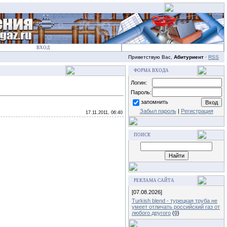
ВХОД
Приветствую Вас,
Абитуриент
·
RSS
ФОРМА ВХОДА
Логин:
Пароль:
запомнить
Забыл пароль
|
Регистрация
17.11.2011, 06:40
ПОИСК
РЕКЛАМА САЙТА
[07.08.2026]
Turkish blend - турецкая труба не
умеет отличать российский газ от
любого другого
(
0
)