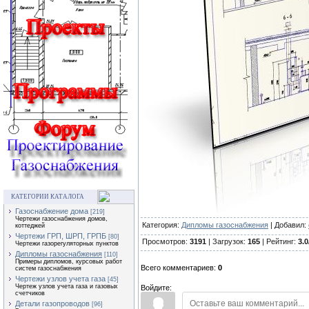
КАТЕГОРИИ КАТАЛОГА
Газоснабжение дома
[219]
Чертежи газоснабжения домов,
Категория:
Дипломы газоснабжения
| Добавил:
коттеджей
Чертежи ГРП, ШРП, ГРПБ
[80]
Просмотров:
3191
| Загрузок:
165
| Рейтинг:
3.0
Чертежи газорегуляторных пунктов
Дипломы газоснабжения
[110]
Примеры дипломов, курсовых работ
Всего комментариев:
0
систем газоснабжения
Чертежи узлов учета газа
[45]
Чертеж узлов учета газа и газовых
Войдите:
счетчиков
Детали газопроводов
[96]