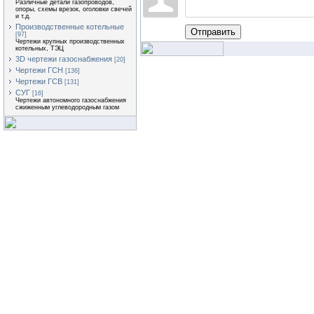
Различные детали газопроводов,
опоры, схемы врезок, оголовки свечей
и т.д.
Производственные котельные
Отправить
[97]
Чертежи крупных производственных
котельных, ТЭЦ
3D чертежи газоснабжения
[20]
Чертежи ГСН
[136]
Чертежи ГСВ
[131]
СУГ
[16]
Чертежи автономного газоснабжения
сжиженным углеводородным газом