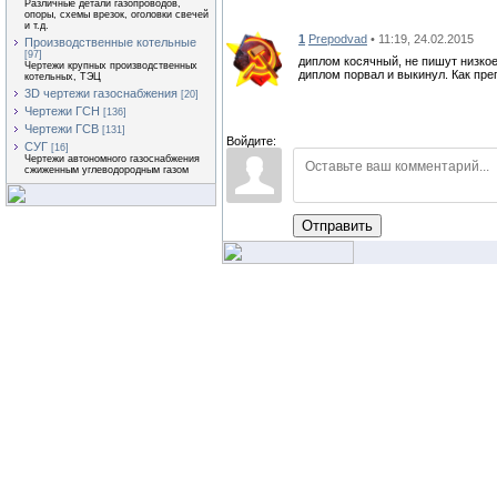
Различные детали газопроводов,
опоры, схемы врезок, оголовки свечей
и т.д.
1
Prepodvad
• 11:19, 24.02.2015
Производственные котельные
[97]
диплом косячный, не пишут низкое
Чертежи крупных производственных
диплом порвал и выкинул. Как пре
котельных, ТЭЦ
3D чертежи газоснабжения
[20]
Чертежи ГСН
[136]
Чертежи ГСВ
[131]
Войдите:
СУГ
[16]
Чертежи автономного газоснабжения
сжиженным углеводородным газом
Отправить