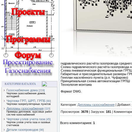
гидравлического расчёта газопровода среднег
Схема гидравлического расчёта газопровода н
Схема пневматическая функциональная ГРПШ-
Габаритные и присоединительные размеры ГР
Генплан населённого пункта (р.п. Чуфарово)
Принципиальная схема автоматизации ГРПШ
КАТЕГОРИИ КАТАЛОГА
Технология монтажа
Газоснабжение дома
[219]
Формат DWG.
Чертежи газоснабжения домов,
коттеджей
Чертежи ГРП, ШРП, ГРПБ
[80]
Чертежи газорегуляторных пунктов
Категория:
Дипломы газоснабжения
| Добавил:
Дипломы газоснабжения
[110]
Просмотров:
3678
| Загрузок:
181
| Комментар
Примеры дипломов, курсовых работ
систем газоснабжения
Чертежи узлов учета газа
[45]
Чертеж узлов учета газа и газовых
Всего комментариев:
1
счетчиков
Детали газопроводов
[96]