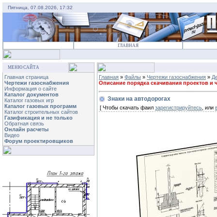
Пятница, 07.08.2026, 17:32
ГЛАВНАЯ
МЕНЮ САЙТА
Главная страница
Главная
»
Файлы
»
Чертежи газоснабжения
»
Д
Чертежи газоснабжения
Описание порядка скачивания проектов и че
Информация о сайте
Каталог документов
Знаки на автодорогах
Каталог газовых игр
Каталог газовых программ
[ Чтобы скачать фаил
зарегистрируйтесь
, или
Каталог строительных сайтов
Газификация и не только
Обратная связь
Онлайн расчеты
Видео
Форум проектировщиков