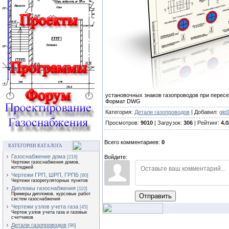
установочных знаков газопроводов при перес
Формат DWG
Категория:
Детали газопроводов
| Добавил:
gip
Просмотров:
9010
| Загрузок:
306
| Рейтинг:
4.0
Всего комментариев:
0
КАТЕГОРИИ КАТАЛОГА
Газоснабжение дома
Войдите:
[219]
Чертежи газоснабжения домов,
коттеджей
Чертежи ГРП, ШРП, ГРПБ
[80]
Чертежи газорегуляторных пунктов
Дипломы газоснабжения
[110]
Примеры дипломов, курсовых работ
Отправить
систем газоснабжения
Чертежи узлов учета газа
[45]
Чертеж узлов учета газа и газовых
счетчиков
Детали газопроводов
[96]