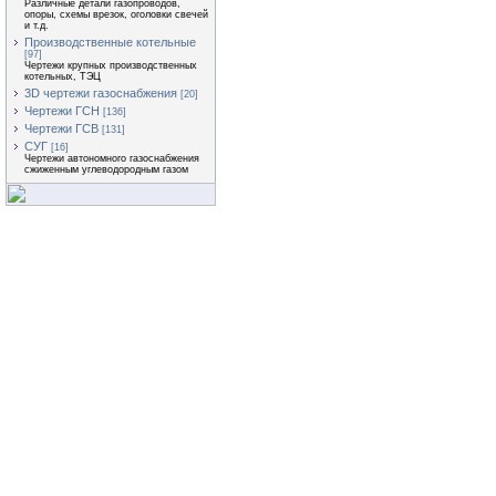
Различные детали газопроводов,
опоры, схемы врезок, оголовки свечей
и т.д.
Производственные котельные
[97]
Чертежи крупных производственных
котельных, ТЭЦ
3D чертежи газоснабжения
[20]
Чертежи ГСН
[136]
Чертежи ГСВ
[131]
СУГ
[16]
Чертежи автономного газоснабжения
сжиженным углеводородным газом