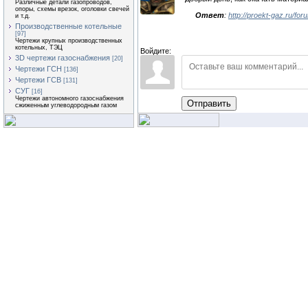
Различные детали газопроводов,
опоры, схемы врезок, оголовки свечей
Ответ
:
http://proekt-gaz.ru/fo
и т.д.
Производственные котельные
[97]
Чертежи крупных производственных
котельных, ТЭЦ
Войдите:
3D чертежи газоснабжения
[20]
Чертежи ГСН
[136]
Чертежи ГСВ
[131]
СУГ
[16]
Чертежи автономного газоснабжения
Отправить
сжиженным углеводородным газом