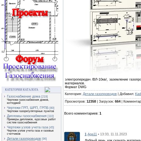
электропередач /ВЛ-10кв/, заземление газоп
материалов.
Формат DWG
КАТЕГОРИИ КАТАЛОГА
Категория:
Детали газопроводов
| Добавил:
Kad
Газоснабжение дома
[219]
Чертежи газоснабжения домов,
Просмотров:
12358
| Загрузок:
664
| Коммента
коттеджей
Чертежи ГРП, ШРП, ГРПБ
[80]
Чертежи газорегуляторных пунктов
Всего комментариев:
1
Дипломы газоснабжения
[110]
Примеры дипломов, курсовых работ
систем газоснабжения
Чертежи узлов учета газа
[45]
Чертеж узлов учета газа и газовых
1
Aga11
• 13:33, 11.11.2023
счетчиков
Детали газопроводов
[96]
Добрый день, как скачать материа