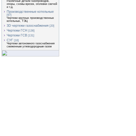
Различные детали газопроводов,
опоры, схемы врезок, оголовки свечей
и т.д.
Производственные котельные
[97]
Чертежи крупных производственных
котельных, ТЭЦ
3D чертежи газоснабжения
[20]
Чертежи ГСН
[136]
Чертежи ГСВ
[131]
СУГ
[16]
Чертежи автономного газоснабжения
сжиженным углеводородным газом