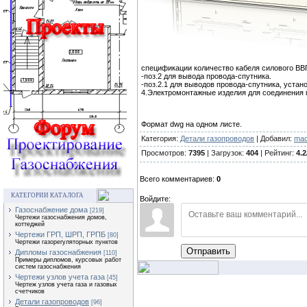
спецификации количество кабеля силового ВВГ
-поз.2 для вывода провода-спутника.
-поз.2.1 для выводов провода-спутника, устан
4.Электромонтажные изделия для соединения 
Формат dwg на одном листе.
Категория:
Детали газопроводов
| Добавил:
mac
Просмотров:
7395
| Загрузок:
404
| Рейтинг:
4.2
Всего комментариев:
0
КАТЕГОРИИ КАТАЛОГА
Войдите:
Газоснабжение дома
[219]
Чертежи газоснабжения домов,
коттеджей
Чертежи ГРП, ШРП, ГРПБ
[80]
Чертежи газорегуляторных пунктов
Отправить
Дипломы газоснабжения
[110]
Примеры дипломов, курсовых работ
систем газоснабжения
Чертежи узлов учета газа
[45]
Чертеж узлов учета газа и газовых
счетчиков
Детали газопроводов
[96]