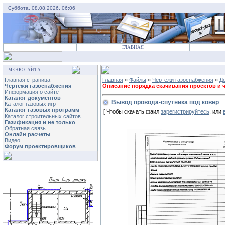
Суббота, 08.08.2026, 06:06
ГЛАВНАЯ
МЕНЮ САЙТА
Главная страница
Главная
»
Файлы
»
Чертежи газоснабжения
»
Д
Чертежи газоснабжения
Описание порядка скачивания проектов и че
Информация о сайте
Каталог документов
Вывод провода-спутника под ковер
Каталог газовых игр
Каталог газовых программ
[ Чтобы скачать фаил
зарегистрируйтесь
, или
Каталог строительных сайтов
Газификация и не только
Обратная связь
Онлайн расчеты
Видео
Форум проектировщиков