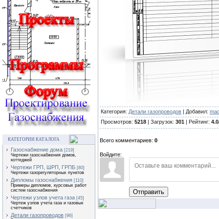
Категория:
Детали газопроводов
| Добавил:
mac
Просмотров:
5218
| Загрузок:
301
| Рейтинг:
4.0
КАТЕГОРИИ КАТАЛОГА
Всего комментариев:
0
Газоснабжение дома
[219]
Войдите:
Чертежи газоснабжения домов,
коттеджей
Чертежи ГРП, ШРП, ГРПБ
[80]
Чертежи газорегуляторных пунктов
Дипломы газоснабжения
[110]
Примеры дипломов, курсовых работ
систем газоснабжения
Отправить
Чертежи узлов учета газа
[45]
Чертеж узлов учета газа и газовых
счетчиков
Детали газопроводов
[96]