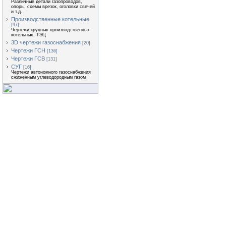
Различные детали газопроводов,
опоры, схемы врезок, оголовки свечей
и т.д.
Производственные котельные
[97]
Чертежи крупных производственных
котельных, ТЭЦ
3D чертежи газоснабжения
[20]
Чертежи ГСН
[136]
Чертежи ГСВ
[131]
СУГ
[16]
Чертежи автономного газоснабжения
сжиженным углеводородным газом