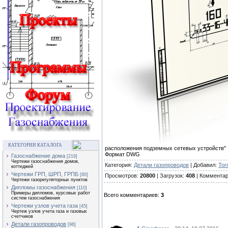
КАТЕГОРИИ КАТАЛОГА
расположения подземных сетевых устройств"
Формат DWG
Газоснабжение дома
[219]
Чертежи газоснабжения домов,
Категория:
Детали газопроводов
| Добавил:
Tor
коттеджей
Чертежи ГРП, ШРП, ГРПБ
[80]
Просмотров:
20800
| Загрузок:
408
| Коммента
Чертежи газорегуляторных пунктов
Дипломы газоснабжения
[110]
Примеры дипломов, курсовых работ
Всего комментариев:
3
систем газоснабжения
Чертежи узлов учета газа
[45]
Чертеж узлов учета газа и газовых
счетчиков
Детали газопроводов
[96]