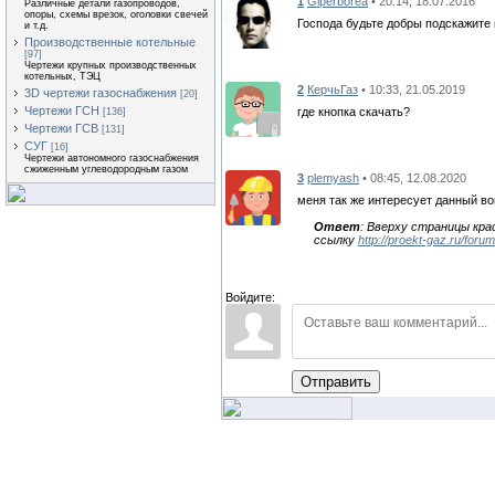
1
Giperborea
• 20:14, 18.07.2016
Различные детали газопроводов,
опоры, схемы врезок, оголовки свечей
Господа будьте добры подскажит
и т.д.
Производственные котельные
[97]
Чертежи крупных производственных
котельных, ТЭЦ
2
КерчьГаз
• 10:33, 21.05.2019
3D чертежи газоснабжения
[20]
Чертежи ГСН
где кнопка скачать?
[136]
Чертежи ГСВ
[131]
СУГ
[16]
Чертежи автономного газоснабжения
сжиженным углеводородным газом
3
plemyash
• 08:45, 12.08.2020
меня так же интересует данный во
Ответ
: Вверху страницы кр
ссылку
http://proekt-gaz.ru/foru
Войдите:
Отправить