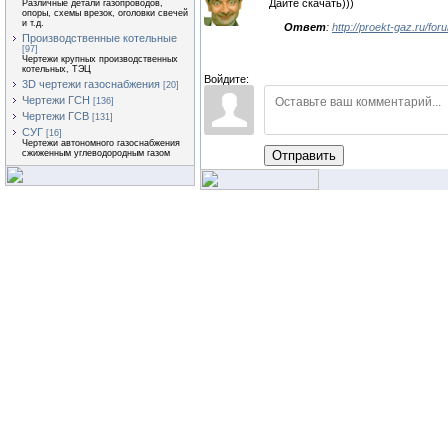
Дайте скачать)))
Различные детали газопроводов,
опоры, схемы врезок, оголовки свечей
и т.д.
Ответ
:
http://proekt-gaz.ru/fo
Производственные котельные
[97]
Чертежи крупных производственных
котельных, ТЭЦ
Войдите:
3D чертежи газоснабжения
[20]
Чертежи ГСН
[136]
Чертежи ГСВ
[131]
СУГ
[16]
Чертежи автономного газоснабжения
Отправить
сжиженным углеводородным газом