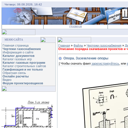
Четверг, 06.08.2026, 16:42
ГЛАВНАЯ
МЕНЮ САЙТА
Главная страница
Главная
»
Файлы
»
Чертежи газоснабжения
»
Д
Чертежи газоснабжения
Описание порядка скачивания проектов и че
Информация о сайте
Каталог документов
Опора. Заземление опоры
Каталог газовых игр
Каталог газовых программ
[ Чтобы скачать фаил
зарегистрируйтесь
, или
Каталог строительных сайтов
Газификация и не только
Обратная связь
Онлайн расчеты
Видео
Форум проектировщиков