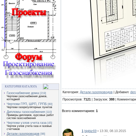
КАТЕГОРИИ КАТАЛОГА
Категория:
Детали газопроводов
| Добавил:
den
Газоснабжение дома
[219]
Чертежи газоснабжения домов,
Просмотров:
7121
| Загрузок:
388
| Комментар
коттеджей
Чертежи ГРП, ШРП, ГРПБ
[80]
Чертежи газорегуляторных пунктов
Всего комментариев:
1
Дипломы газоснабжения
[110]
Примеры дипломов, курсовых работ
систем газоснабжения
Чертежи узлов учета газа
[45]
Чертеж узлов учета газа и газовых
счетчиков
1
bigbiz69
• 13:30, 08.10.2015
Детали газопроводов
[96]