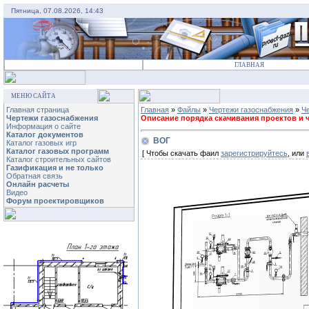
Пятница, 07.08.2026, 14:43
ГЛАВНАЯ
МЕНЮ САЙТА
Главная страница
Главная
»
Файлы
»
Чертежи газоснабжения
»
Че
Чертежи газоснабжения
Описание порядка скачивания проектов и че
Информация о сайте
Каталог документов
ВОГ
Каталог газовых игр
Каталог газовых программ
[ Чтобы скачать фаил
зарегистрируйтесь
, или
Каталог строительных сайтов
Газификация и не только
Обратная связь
Онлайн расчеты
Видео
Форум проектировщиков