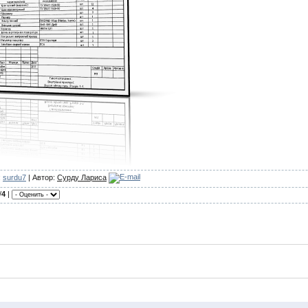
:
surdu7
| Автор:
Сурду Лариса
/
4
|