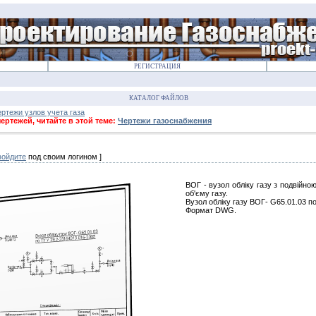
РЕГИСТРАЦИЯ
КАТАЛОГ ФАЙЛОВ
ртежи узлов учета газа
ртежей, читайте в этой теме:
Чертежи газоснабжения
войдите
под своим логином ]
ВОГ - вузол обліку газу з подвійно
об'єму газу.
Вузол облiку газу ВОГ- G65.01.03 п
Формат DWG.