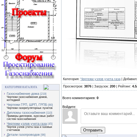
Категория:
Чертежи узлов учета газа
| Добавил
Просмотров:
3876
| Загрузок:
200
| Рейтинг:
4.5
КАТЕГОРИИ КАТАЛОГА
Газоснабжение дома
[219]
Чертежи газоснабжения домов,
Всего комментариев:
0
коттеджей
Чертежи ГРП, ШРП, ГРПБ
[80]
Войдите:
Чертежи газорегуляторных пунктов
Дипломы газоснабжения
[110]
Примеры дипломов, курсовых работ
систем газоснабжения
Чертежи узлов учета газа
[45]
Чертеж узлов учета газа и газовых
Отправить
счетчиков
Детали газопроводов
[96]