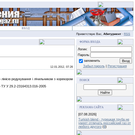
ВХОД
Приветствую Вас,
Абитуриент
·
RSS
ФОРМА ВХОДА
Логин:
Пароль:
запомнить
Забыл пароль
|
Регистрация
12.01.2012, 07:26
ю лінією редукування і лічильником з корекором
ПОИСК
о ТУ У 29.2-23164313.016-2005
РЕКЛАМА САЙТА
[07.08.2026]
Turkish blend - турецкая труба не
умеет отличать российский газ от
любого другого
(
0
)