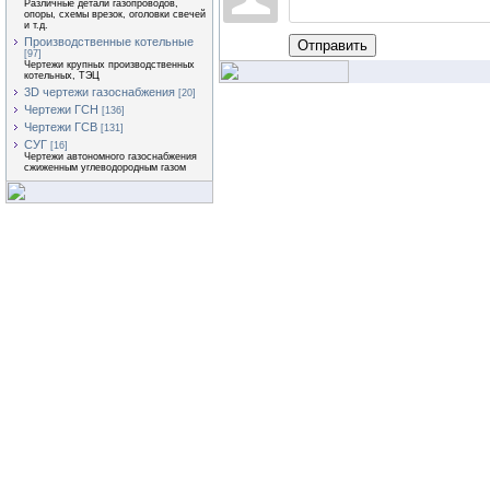
Различные детали газопроводов,
опоры, схемы врезок, оголовки свечей
и т.д.
Производственные котельные
Отправить
[97]
Чертежи крупных производственных
котельных, ТЭЦ
3D чертежи газоснабжения
[20]
Чертежи ГСН
[136]
Чертежи ГСВ
[131]
СУГ
[16]
Чертежи автономного газоснабжения
сжиженным углеводородным газом