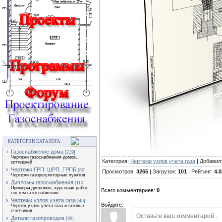
КАТЕГОРИИ КАТАЛОГА
Газоснабжение дома
[219]
Чертежи газоснабжения домов,
Категория:
Чертежи узлов учета газа
| Добавил
коттеджей
Чертежи ГРП, ШРП, ГРПБ
[80]
Просмотров:
3265
| Загрузок:
101
| Рейтинг:
4.0
Чертежи газорегуляторных пунктов
Дипломы газоснабжения
[110]
Примеры дипломов, курсовых работ
Всего комментариев:
0
систем газоснабжения
Чертежи узлов учета газа
[45]
Войдите:
Чертеж узлов учета газа и газовых
счетчиков
Детали газопроводов
[96]