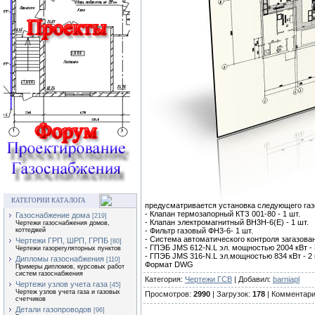
КАТЕГОРИИ КАТАЛОГА
предусматривается установка следующего газ
- Клапан термозапорный КТЗ 001-80 - 1 шт.
Газоснабжение дома
[219]
- Клапан электромагнитный ВН3Н-6(Е) - 1 шт.
Чертежи газоснабжения домов,
- Фильтр газовый ФН3-6- 1 шт.
коттеджей
- Система автоматического контроля загазован
Чертежи ГРП, ШРП, ГРПБ
[80]
- ГПЭБ JMS 612-N.L эл. мощностью 2004 кВт - 
Чертежи газорегуляторных пунктов
- ГПЭБ JMS 316-N.L эл.мощностью 834 кВт - 2 
Дипломы газоснабжения
[110]
Формат DWG
Примеры дипломов, курсовых работ
систем газоснабжения
Категория:
Чертежи ГСВ
| Добавил:
barniapl
Чертежи узлов учета газа
[45]
Чертеж узлов учета газа и газовых
Просмотров:
2990
| Загрузок:
178
| Комментар
счетчиков
Детали газопроводов
[96]