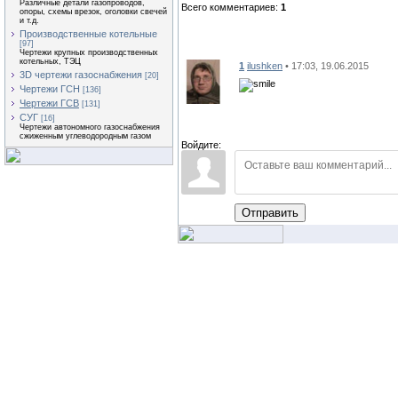
Различные детали газопроводов,
Всего комментариев:
1
опоры, схемы врезок, оголовки свечей
и т.д.
Производственные котельные
[97]
Чертежи крупных производственных
котельных, ТЭЦ
1
ilushken
• 17:03, 19.06.2015
3D чертежи газоснабжения
[20]
Чертежи ГСН
[136]
Чертежи ГСВ
[131]
СУГ
[16]
Чертежи автономного газоснабжения
сжиженным углеводородным газом
Войдите:
Отправить