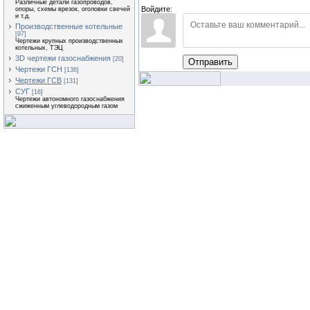
Различные детали газопроводов,
Войдите:
опоры, схемы врезок, оголовки свечей
и т.д.
Производственные котельные
[97]
Чертежи крупных производственных
котельных, ТЭЦ
3D чертежи газоснабжения
[20]
Отправить
Чертежи ГСН
[136]
Чертежи ГСВ
[131]
СУГ
[16]
Чертежи автономного газоснабжения
сжиженным углеводородным газом