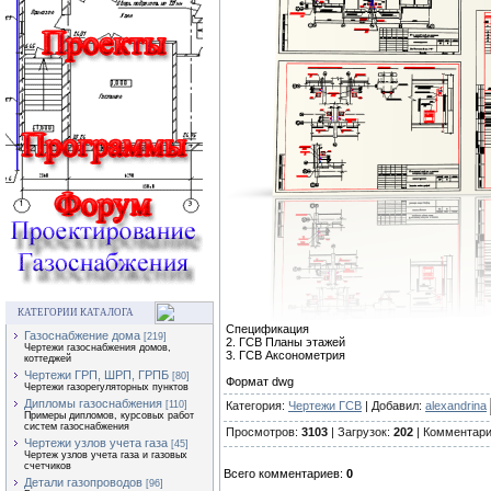
КАТЕГОРИИ КАТАЛОГА
Спецификация
Газоснабжение дома
[219]
2. ГСВ Планы этажей
Чертежи газоснабжения домов,
3. ГСВ Аксонометрия
коттеджей
Чертежи ГРП, ШРП, ГРПБ
[80]
Формат dwg
Чертежи газорегуляторных пунктов
Дипломы газоснабжения
Категория:
Чертежи ГСВ
| Добавил:
alexandrina
[110]
Примеры дипломов, курсовых работ
систем газоснабжения
Просмотров:
3103
| Загрузок:
202
| Комментар
Чертежи узлов учета газа
[45]
Чертеж узлов учета газа и газовых
счетчиков
Всего комментариев:
0
Детали газопроводов
[96]