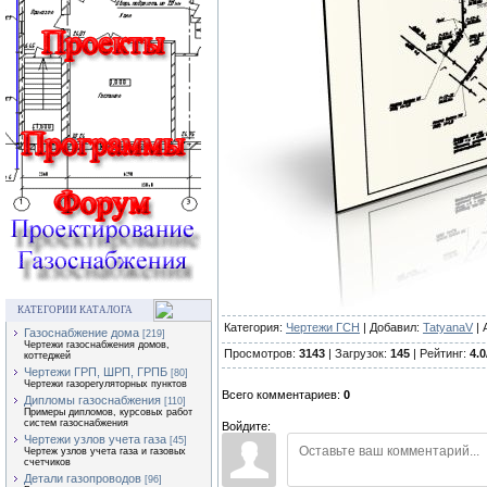
КАТЕГОРИИ КАТАЛОГА
Категория:
Чертежи ГСН
| Добавил:
TatyanaV
| 
Газоснабжение дома
[219]
Чертежи газоснабжения домов,
Просмотров:
3143
| Загрузок:
145
| Рейтинг:
4.0
коттеджей
Чертежи ГРП, ШРП, ГРПБ
[80]
Чертежи газорегуляторных пунктов
Всего комментариев:
0
Дипломы газоснабжения
[110]
Примеры дипломов, курсовых работ
систем газоснабжения
Войдите:
Чертежи узлов учета газа
[45]
Чертеж узлов учета газа и газовых
счетчиков
Детали газопроводов
[96]