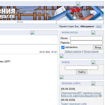
ВХОД
Приветствую Вас,
Абитуриент
·
RSS
ФОРМА ВХОДА
Логин:
Пароль:
запомнить
Забыл пароль
|
Регистрация
16.07.2011, 07:22
мому ШРП
ПОИСК
РЕКЛАМА САЙТА
[06.08.2026]
Прокуратура ФРГ увидела только
Киев и не заметила Вашингтон
(
0
)
[06.08.2026]
Трамп присвоил себе