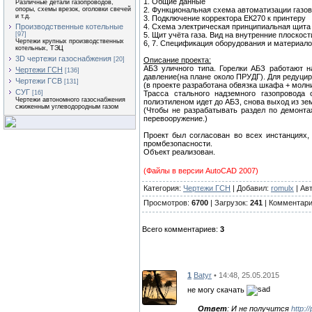
1. Общие данные
Различные детали газопроводов,
2. Функциональная схема автоматизации газо
опоры, схемы врезок, оголовки свечей
и т.д.
3. Подключение корректора ЕК270 к принтеру
4. Схема электрическая принципиальная щита 
Производственные котельные
5. Щит учёта газа. Вид на внутренние плоскос
[97]
Чертежи крупных производственных
6, 7. Спецификация оборудования и материал
котельных, ТЭЦ
3D чертежи газоснабжения
Описание проекта:
[20]
АБЗ уличного типа. Горелки АБЗ работают н
Чертежи ГСН
[136]
давление(на плане около ПРУДГ). Для редуци
Чертежи ГСВ
[131]
(в проекте разработана обвязка шкафа + молн
СУГ
Трасса стального надземного газопровода
[16]
Чертежи автономного газоснабжения
полиэтиленом идет до АБЗ, снова выход из зем
сжиженным углеводородным газом
(Чтобы не разрабатывать раздел по демонта
перевооружение.)
Проект был согласован во всех инстанциях
промбезопасности.
Объект реализован.
(Файлы в версии AutoCAD 2007)
Категория:
Чертежи ГСН
| Добавил:
romulx
| Ав
Просмотров:
6700
| Загрузок:
241
| Комментар
Всего комментариев:
3
1
Batyr
• 14:48, 25.05.2015
не могу скачать
Ответ
: И не получится
http:/