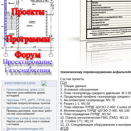
техническому перевооружению асфальтобе
Состав проекта:
ГСН
КАТЕГОРИИ КАТАЛОГА
1. Общие данные
2. Условные обозначения
Газоснабжение дома
[219]
3. План газопровода среднего давления. М 1:5
Чертежи газоснабжения домов,
коттеджей
4. Продольный профиль газопровода среднего
5. Аксонометрия газопровода. М1:75
Чертежи ГРП, ШРП, ГРПБ
[80]
6. Разрез 1-1. М1:50
Чертежи газорегуляторных пунктов
7. План обвязки ПУРДГ-ШУЭО-2-400. Схема о
Дипломы газоснабжения
[110]
8. Молниезащита ПУРДГ-ШУЭО-2-400. М1:100
Примеры дипломов, курсовых работ
9. План ограждения ПУРДГ. М1:50
систем газоснабжения
10. Панель металлическая ПМ1 (ПМ2). М1:15
Чертежи узлов учета газа
[45]
11. Стойка СТ1. М1:15
Чертеж узлов учета газа и газовых
12, 13. Спецификация оборудования и матери
счетчиков
АГСВ
Детали газопроводов
[96]