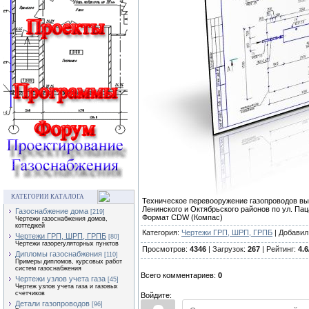
КАТЕГОРИИ КАТАЛОГА
Техническое перевооружение газопроводов выс
Ленинского и Октябрьского районов по ул. Паца
Газоснабжение дома
[219]
Формат CDW (Компас)
Чертежи газоснабжения домов,
коттеджей
Категория:
Чертежи ГРП, ШРП, ГРПБ
| Добавил
Чертежи ГРП, ШРП, ГРПБ
[80]
Чертежи газорегуляторных пунктов
Просмотров:
4346
| Загрузок:
267
| Рейтинг:
4.6
Дипломы газоснабжения
[110]
Примеры дипломов, курсовых работ
систем газоснабжения
Всего комментариев:
0
Чертежи узлов учета газа
[45]
Чертеж узлов учета газа и газовых
счетчиков
Войдите:
Детали газопроводов
[96]