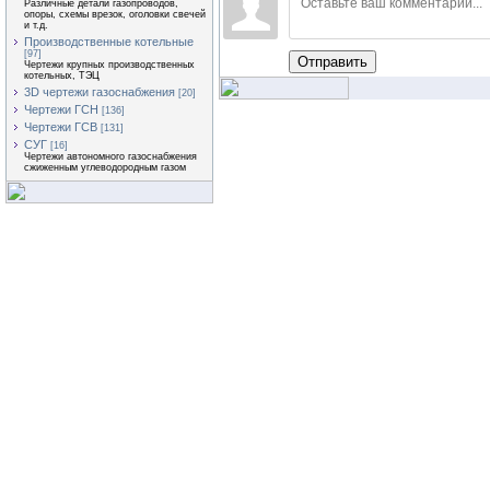
Различные детали газопроводов,
опоры, схемы врезок, оголовки свечей
и т.д.
Производственные котельные
[97]
Отправить
Чертежи крупных производственных
котельных, ТЭЦ
3D чертежи газоснабжения
[20]
Чертежи ГСН
[136]
Чертежи ГСВ
[131]
СУГ
[16]
Чертежи автономного газоснабжения
сжиженным углеводородным газом