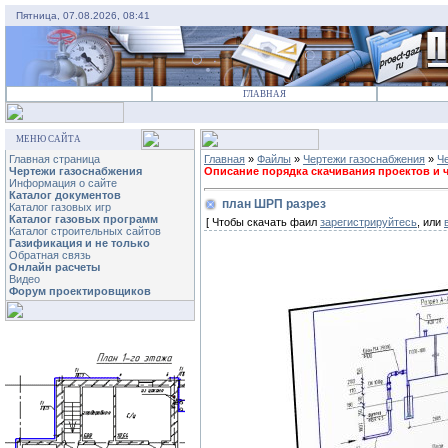
Пятница, 07.08.2026, 08:41
ГЛАВНАЯ
МЕНЮ САЙТА
Главная страница
Главная
»
Файлы
»
Чертежи газоснабжения
»
Ч
Чертежи газоснабжения
Описание порядка скачивания проектов и че
Информация о сайте
Каталог документов
план ШРП разрез
Каталог газовых игр
Каталог газовых программ
[ Чтобы скачать фаил
зарегистрируйтесь
, или
Каталог строительных сайтов
Газификация и не только
Обратная связь
Онлайн расчеты
Видео
Форум проектировщиков