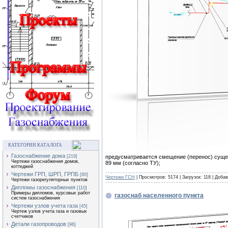
КАТЕГОРИИ КАТАЛОГА
Газоснабжение дома
предусматривается смещение (перенос) суще
[219]
Чертежи газоснабжения домов,
89 мм (согласно ТУ);
коттеджей
Чертежи ГРП, ШРП, ГРПБ
[80]
Чертежи ГСН
| Просмотров: 5174 | Загрузок: 118 | Доба
Чертежи газорегуляторных пунктов
Дипломы газоснабжения
[110]
Примеры дипломов, курсовых работ
газоснаб населенного пункта
систем газоснабжения
Чертежи узлов учета газа
[45]
Чертеж узлов учета газа и газовых
счетчиков
Детали газопроводов
[96]