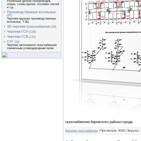
Различные детали газопроводов,
опоры, схемы врезок, оголовки свечей
и т.д.
Производственные котельные
[97]
Чертежи крупных производственных
котельных, ТЭЦ
3D чертежи газоснабжения
[20]
Чертежи ГСН
[136]
Чертежи ГСВ
[131]
СУГ
[16]
Чертежи автономного газоснабжения
сжиженным углеводородным газом
газоснабжению Кировского района города.
Дипломы газоснабжения
| Просмотров: 6030 | Загрузок: