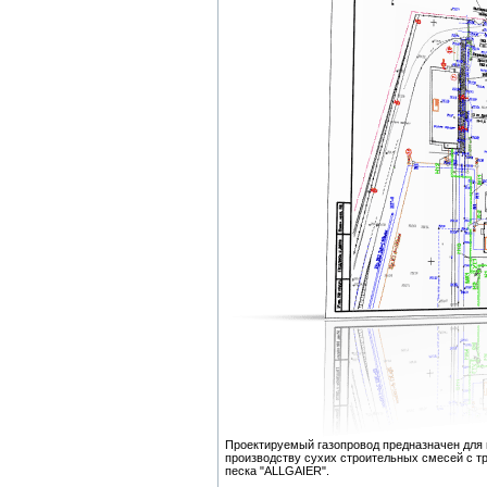
Проектируемый газопровод предназначен для 
производству сухих строительных смесей с тр
песка "ALLGAIER".