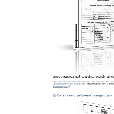
автоматизированной газовой котельной тепло
Производственные котельные
| Просмотров: 3744 | Загр
Комментарии (0)
Сеть газопотребления завода строи