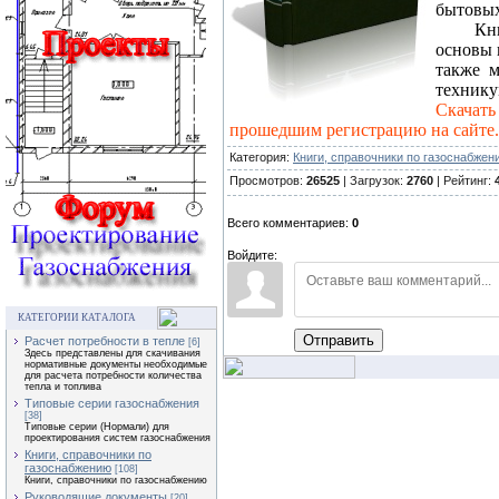
бытовых
Кн
основы 
также м
технику
Скача
прошедшим регистрацию на сайте.
Категория:
Книги, справочники по газоснабжен
Просмотров:
26525
| Загрузок:
2760
| Рейтинг:
Всего комментариев:
0
Войдите:
КАТЕГОРИИ КАТАЛОГА
Отправить
Расчет потребности в тепле
[6]
Здесь представлены для скачивания
нормативные документы необходимые
для расчета потребности количества
тепла и топлива
Типовые серии газоснабжения
[38]
Типовые серии (Нормали) для
проектирования систем газоснабжения
Книги, справочники по
газоснабжению
[108]
Книги, справочники по газоснабжению
Руководящие документы
[20]