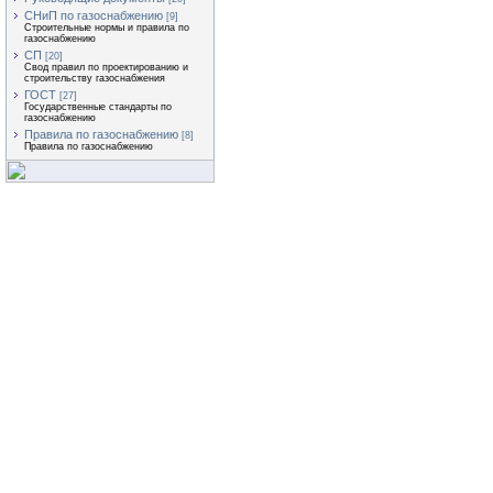
СНиП по газоснабжению
[9]
Строительные нормы и правила по
газоснабжению
СП
[20]
Свод правил по проектированию и
строительству газоснабжения
ГОСТ
[27]
Государственные стандарты по
газоснабжению
Правила по газоснабжению
[8]
Правила по газоснабжению