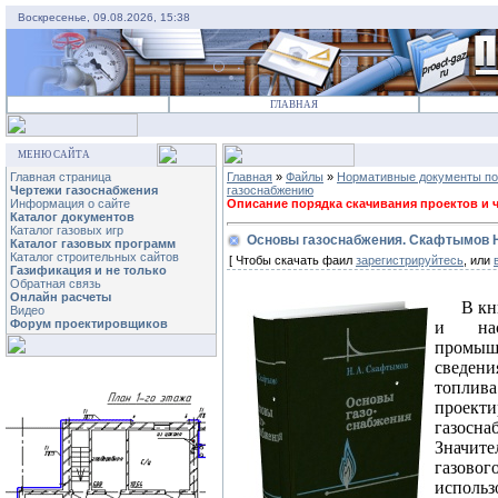
Воскресенье, 09.08.2026, 15:38
ГЛАВНАЯ
МЕНЮ САЙТА
Главная страница
Главная
»
Файлы
»
Нормативные документы по
Чертежи газоснабжения
газоснабжению
Информация о сайте
Описание порядка скачивания проектов и че
Каталог документов
Каталог газовых игр
Основы газоснабжения. Скафтымов Н. А
Каталог газовых программ
Каталог строительных сайтов
[ Чтобы скачать фаил
зарегистрируйтесь
, или
Газификация и не только
Обратная связь
Онлайн расчеты
В кн
Видео
Форум проектировщиков
и нас
промыш
сведени
топли
проекти
газосна
Значите
газово
исполь