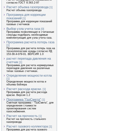
согласно ГОСТ 8.563.2-97
Расчет объема газопровода
[1]
Расчет объема газопровода
Программа для коррекции
показаний
[1]
Программа для коррекции показаний
газовых счетчиков
Выбор узла учета газа
[0]
Программа позволяющая в считанные
секунды подобрать необходимые
комплектующие для узла учета газа.
Программа расчета потерь газа
[1]
Программа для расчета потерь газа на
технологические нужды согласно РД
153-39.4-079-01. ВЕРСИЯ 1.0
расчет перепада давления на
счетчик
[1]
Программа для расчета нормируемых
перепадов давления на различных
типах газовых счетчиках.
Определение мощности котла
[1]
Определение мощности котла и
объема бойлера
Расчет расхода краски.
[1]
Программа для расчета расхода
краски. Версия 1.2
Программа "ГазСмета"
[1]
Сметная программа - "ГазСмета", для
определения стоимости
проектирования систем
газоснабжения.
Расчет на прочность
[1]
Расчет на прочность стального
газопровода
Расчет газового коллектора
[1]
Программа для расчета газового