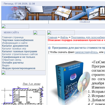
Пятница, 07.08.2026, 11:38
ГЛАВНАЯ
МЕНЮ САЙТА
Главная страница
Главная
»
Файлы
»
Программы для газоснабже
Чертежи газоснабжения
Описание порядка скачивания проектов и че
Информация о сайте
Каталог документов
Программа для расчета стоимости пр
Каталог газовых игр
Каталог газовых программ
[ Чтобы скачать фаил
зарегистрируйтесь
, или
Каталог строительных сайтов
Газификация и не только
Обратная связь
«ГазСме
Онлайн расчеты
Видео
Прогр
Форум проектировщиков
согласн
строите
по согл
декабря 
Изменен
Исправл
Исправл
Добавле
С помощ