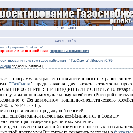
РЕГИСТРАЦИЯ
КАТАЛОГ ФАЙЛОВ
ния
»
Программа "ГазСмета"
ртежей, читайте в этой теме:
Чертежи газоснабжения
оектирования систем газоснабжения - "ГазСмета". Версия 0.79
войдите
под своим логином ]
та» – программа для расчета стоимости проектных работ систем
амма
"ГазСмета
" предназначена для расчета стоимости прое
о
СБЦ ПР-06. (ПРИНЯТ И ВВЕДЕН В ДЕЙСТВИЕ с 16 января 200
льству и жилищно-коммунальному хозяйству (Росстрой) письмом
асованию с Департаментом топливно-энергетического хозяй
2003 г. № И/15-731).
ия по сравнению с предыдущей версией:
ены ошибки записи расчетных коэффициентов в формулу.
ены единицы измерения расчетных величин.
н индекс изменения сметной стоимости проектных и изыскательск
ью этой программы Вы сможете сократить расходы на
бухгалте