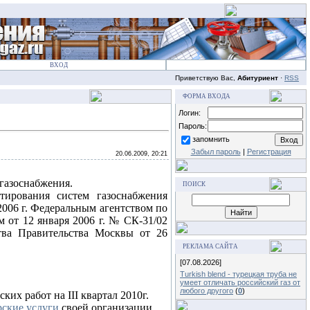
ВХОД
Приветствую Вас,
Абитуриент
·
RSS
ФОРМА ВХОДА
Логин:
Пароль:
запомнить
Забыл пароль
|
Регистрация
20.06.2009, 20:21
 газоснабжения.
ПОИСК
ктирования систем газоснабжения
6 г. Федеральным агентством по
 от 12 января 2006 г. № СК-31/02
ства Правительства Москвы от 26
РЕКЛАМА САЙТА
[07.08.2026]
Turkish blend - турецкая труба не
умеет отличать российский газ от
любого другого
(
0
)
их работ на III квартал 2010г.
рские услуги
своей организации.