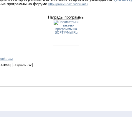
ние программы на форуме
http://proekt-gaz.ru/forum/3
Награды программы
roekt-gaz
:
4.4
/
43
|