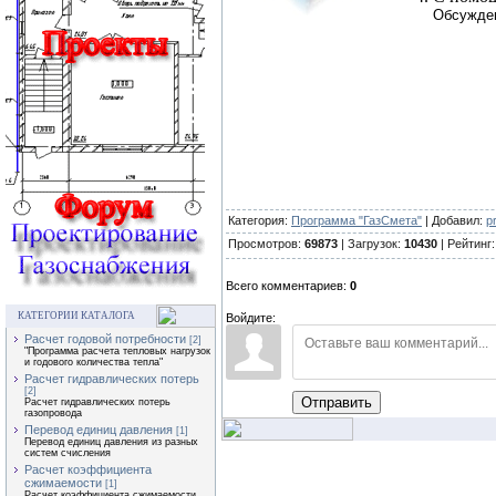
Обсужде
Категория:
Программа "ГазСмета"
| Добавил:
p
Просмотров:
69873
| Загрузок:
10430
| Рейтинг
Всего комментариев:
0
КАТЕГОРИИ КАТАЛОГА
Войдите:
Расчет годовой потребности
[2]
"Программа расчета тепловых нагрузок
и годового количества тепла"
Расчет гидравлических потерь
[2]
Отправить
Расчет гидравлических потерь
газопровода
Перевод единиц давления
[1]
Перевод единиц давления из разных
систем счисления
Расчет коэффициента
сжимаемости
[1]
Расчет коэффициента сжимаемости