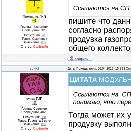
Ссылаются на СП 4
Помощник ГИП
пишите что данн
Группа: Чертежник
согласно распор
Сообщений:
325
Репутация:
20
продувка газопр
Город: Смоленск
Замечания:
0%
общего коллектор
Статус:
Оффлайн
zorik2
Дата: Понедельник, 06.04.2015, 15:23 | С
ЦИТАТА
МОДУЛЬ
Ссылаются на СП 4
супер ГИП
понимаю, что пере
Группа: Советник
Сообщений:
4029
Тогда может их 
Репутация:
380
Город: Планета Земля
продувку выполн
Замечания:
0%
Статус:
Оффлайн