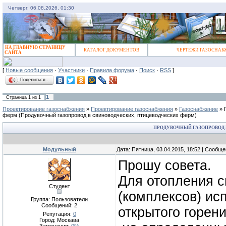
Четверг, 06.08.2026, 01:30
НА ГЛАВНУЮ СТРАНИЦУ
КАТАЛОГ ДОКУМЕНТОВ
ЧЕРТЕЖИ ГАЗОСНАБ
САЙТА
[
Новые сообщения
·
Участники
·
Правила форума
·
Поиск
·
RSS
]
Поделиться…
1
Страница
1
из
1
Проектирование газоснабжения
»
Проектирование газоснабжения
»
Газоснабжение
»
ферм
(Продувочный газопровод в свиноводческих, птицеводческих ферм)
ПРОДУВОЧНЫЙ ГАЗОПРОВОД 
Модульный
Дата: Пятница, 03.04.2015, 18:52 | Сообщ
Прошу совета.
Для отопления с
Студент
(комплексов) ис
Группа: Пользователи
Сообщений:
2
открытого горен
Репутация:
0
Город: Москава