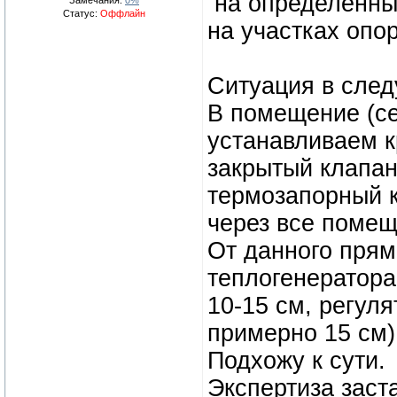
на определенных
Замечания:
0%
Статус:
Оффлайн
на участках опо
Ситуация в сле
В помещение (се
устанавливаем к
закрытый клапан
термозапорный к
через все помещ
От данного прям
теплогенератора
10-15 см, регул
примерно 15 см),
Подхожу к сути.
Экспертиза заста