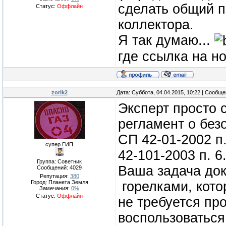
сделать общий п
Статус:
Оффлайн
коллектора.
Я так думаю...
где ссылка на н
zorik2
Дата: Суббота, 04.04.2015, 10:22 | Сообщ
Эксперт просто 
регламент о без
СП 42-01-2002 п.
супер ГИП
42-101-2003 п. 6
Группа: Советник
Ваша задача док
Сообщений:
4029
Репутация:
380
Город: Планета Земля
горелками, кото
Замечания:
0%
Статус:
Оффлайн
не требуется пр
воспользоваться