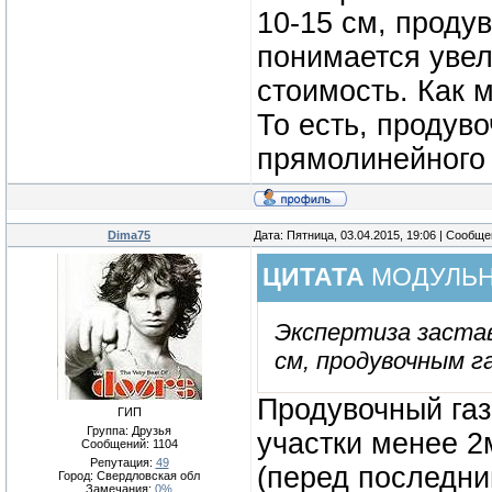
10-15 см, проду
понимается увел
стоимость. Как 
То есть, продуво
прямолинейного 
Dima75
Дата: Пятница, 03.04.2015, 19:06 | Сообщ
ЦИТАТА
МОДУЛЬ
Экспертиза застав
см, продувочным г
Продувочный газ
ГИП
Группа: Друзья
участки менее 2
Сообщений:
1104
Репутация:
49
(перед последним
Город: Свердловская обл
Замечания:
0%