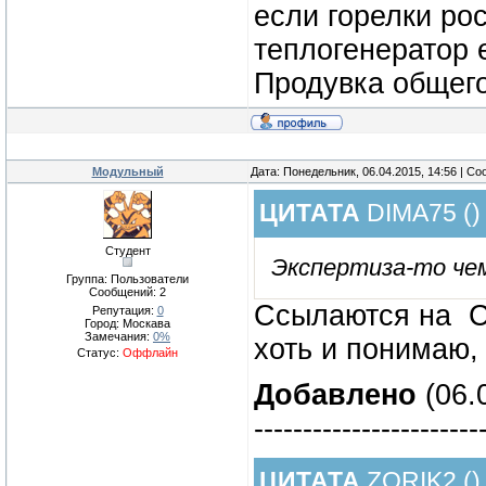
если горелки ро
теплогенератор 
Продувка общего
Модульный
Дата: Понедельник, 06.04.2015, 14:56 | С
ЦИТАТА
DIMA75
(
)
Студент
Экспертиза-то че
Группа: Пользователи
Сообщений:
2
Ссылаются на СП
Репутация:
0
Город: Москава
Замечания:
0%
хоть и понимаю,
Статус:
Оффлайн
Добавлено
(06.
-----------------------
ЦИТАТА
ZORIK2
(
)