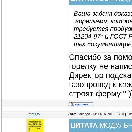
Ваша задача дока
горелками, котор
требуется продув
21204-97* и ГОСТ Р
тех.документацие
Спасибо за помо
горелку не напи
Директор подска
газопровод к ка
строят ферму " )
fiat135
Дата: Понедельник, 06.04.2015, 15:00 | С
ЦИТАТА
МОДУЛЬ